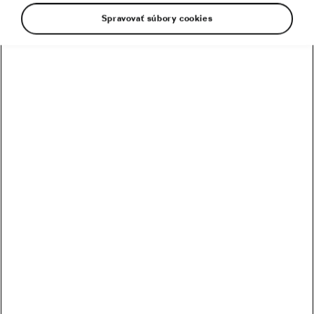
Spravovať súbory cookies
Desať rokov športových zážitkov, nespočetné
množstvo pretekárov, veľká dávka najazdených
kilometrov a atmosféra z každého jedného kola,
na ktorú spomínajú či už cyklisti alebo
fanúšikovia cyklistiky. Aj táto výročná séria
pretekov horských bicyklov ŠKODA BIKE OPEN
TOUR v ničom nezaostávala za
predchádzajúcimi ročníkmi a prekročila všetky
očakávania.