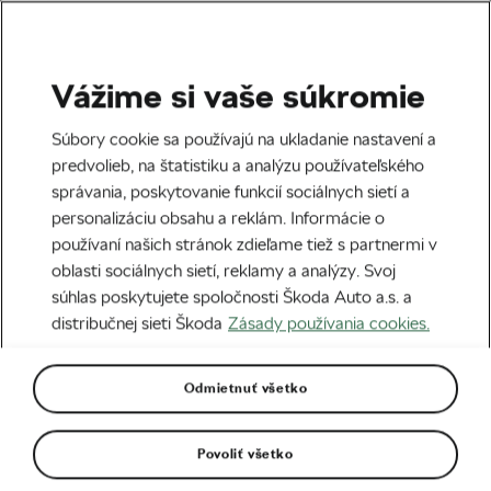
Vážime si vaše súkromie
Škoda Bike Open Tour
Súbory cookie sa používajú na ukladanie nastavení a
ŠKODA BIKE OPEN TOUR
predvolieb, na štatistiku a analýzu používateľského
správania, poskytovanie funkcií sociálnych sietí a
2023 – 10. výročie vo
personalizáciu obsahu a reklám. Informácie o
veľkom štýle
používaní našich stránok zdieľame tiež s partnermi v
oblasti sociálnych sietí, reklamy a analýzy. Svoj
Napísal
We Love Cycling
08. 09. 2023
o
08:00
súhlas poskytujete spoločnosti Škoda Auto a.s. a
5 minút čítania
distribučnej sieti Škoda
Zásady používania cookies.
Odmietnuť všetko
Povoliť všetko