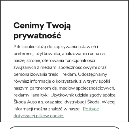
Cenimy Twoją
prywatność
Pliki cookie służą do zapisywania ustawień i
preferencji użytkownika, analizowania ruchu na
naszej stronie, oferowania funkcjonalności
związanych z mediami społecznościowymi oraz
personalizowania treści i reklam. Udostępniamy
również informacje o korzystaniu z witryny spółki
Tour de France
naszym partnerom ds. mediów społecznościowych,
Wielkie święto kolarstwa. Trzymamy kciuki za
reklamy i analityki. Użytkownik udziela zgody spółce
Katarzynę Niewiadomą-Phinney!
Škoda Auto a.s. oraz sieci dystrybucji Škoda. Więcej
31 lipca, 2026
o
12:23 pm
Czas czytania: 3 min
informacji można znaleźć w naszej
Polityce
dotyczącej plików cookie.
Absolutna dominacja! Tadej Pogačar
przeszedł do historii