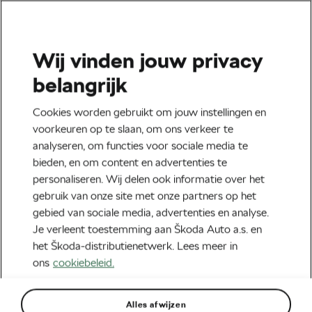
Wij vinden jouw privacy
belangrijk
Cookies worden gebruikt om jouw instellingen en
voorkeuren op te slaan, om ons verkeer te
analyseren, om functies voor sociale media te
bieden, en om content en advertenties te
personaliseren. Wij delen ook informatie over het
Team Jumbo-Visma
gebruik van onze site met onze partners op het
Het laatste wielernieuws vind je op
gebied van sociale media, advertenties en analyse.
WeLoveCycling.com
Je verleent toestemming aan Škoda Auto a.s. en
het Škoda-distributienetwerk. Lees meer in
september 16, 2021
om
07:11
ons
cookiebeleid.
Škoda is trotse nieuwe partner van Team
Jumbo-Visma
Alles afwijzen
Team Jumbo-Visma