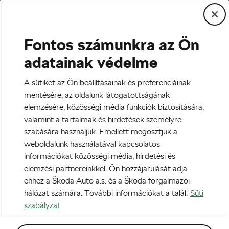
Fontos számunkra az Ön
adatainak védelme
A sütiket az Ön beállításainak és preferenciáinak
mentésére, az oldalunk látogatottságának
elemzésére, közösségi média funkciók biztosítására,
Országúti kerékpár
valamint a tartalmak és hirdetések személyre
szabására használjuk. Emellett megosztjuk a
Valter Ati: „A magyar közönség emlékeztetett,
weboldalunk használatával kapcsolatos
mennyi szeretetet kapok az emberektől, ezt
információkat közösségi média, hirdetési és
igyekeztem viszonozni!”
elemzési partnereinkkel. Ön hozzájárulását adja
2026-06-04
12:13
-kor
ehhez a Škoda Auto a.s. és a Škoda forgalmazói
hálózat számára. További információkat a talál.
Süti
Friss kutatás: A kimchi valóban erősíti az
immunrendszert
szabályzat
Edzés és életmód