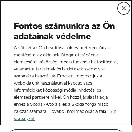
Fontos számunkra az Ön
adatainak védelme
A sütiket az Ön beállításainak és preferenciáinak
mentésére, az oldalunk látogatottságának
Ezt a tartalmat egy harmadik fél
elemzésére, közösségi média funkciók biztosítására,
(www.youtube.com) hosztolja. Az ezen
valamint a tartalmak és hirdetések személyre
külső tartalomhoz való hozzáféréssel és
szabására használjuk. Emellett megosztjuk a
annak megtekintésével tudomásul veszed,
weboldalunk használatával kapcsolatos
hogy a vonatkozó külső szolgáltató
információkat közösségi média, hirdetési és
személyes adatokat kezelhet, és
elemzési partnereinkkel. Ön hozzájárulását adja
megerősíted, hogy megismerted a
ehhez a Škoda Auto a.s. és a Škoda forgalmazói
www.youtube.com használati feltételeit és
Valter Tibor
hálózat számára. További információkat a talál.
Süti
adatvédelmi szabályzatát.
szabályzat
Születési
1971
Tudomásul veszem és megerősítem
idő: