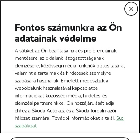
Fontos számunkra az Ön
Városi kerékpározás
adatainak védelme
A sütiket az Ön beállításainak és preferenciáinak
mentésére, az oldalunk látogatottságának
elemzésére, közösségi média funkciók biztosítására,
valamint a tartalmak és hirdetések személyre
szabására használjuk. Emellett megosztjuk a
weboldalunk használatával kapcsolatos
információkat közösségi média, hirdetési és
9 hiba, amit érdemes elkerülnöd, ha biciklivel
elemzési partnereinkkel. Ön hozzájárulását adja
ehhez a Škoda Auto a.s. és a Škoda forgalmazói
jársz dolgozni
hálózat számára. További információkat a talál.
Süti
2023-11-20
06:00
-kor
4 perc olvasási idő
szabályzat