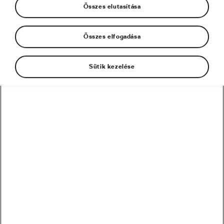
Összes elutasítása
Összes elfogadása
Sütik kezelése
6 módszer, amivel megtanulhatod szeretni az
őszi városi tekeréseket