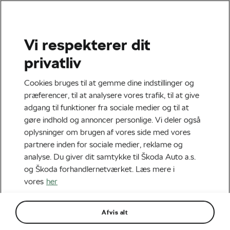
Vi respekterer dit
privatliv
Cookies bruges til at gemme dine indstillinger og
præferencer, til at analysere vores trafik, til at give
adgang til funktioner fra sociale medier og til at
gøre indhold og annoncer personlige. Vi deler også
oplysninger om brugen af vores side med vores
partnere inden for sociale medier, reklame og
Børn og cykling
analyse. Du giver dit samtykke til Škoda Auto a.s.
Lad dit barn cykle i skole
og Škoda forhandlernetværket. Læs mere i
marts 5, 2025
klokken
12:50 pm
5 min. læsning
vores
her
Gør din cykel køreklar
Diverse
Afvis alt