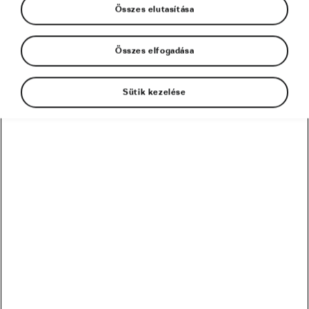
Összes elutasítása
Összes elfogadása
Sütik kezelése
A folyamatos glükózmonitorozás számos
előnnyel jár, az pedig, hogy mennyire tudod
ezeket kihasználni, nagyrészt attól függ, hogy
mennyire hatékonyan tudod átültetni a kapott
adatokat a való életbe. Nézzünk meg két
példát, hogyan használhatod a CGM-et edzés
előtti és közben!