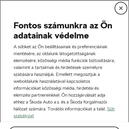
Fontos számunkra az Ön
Edzés és életmód
adatainak védelme
CGM a kerékpározásban –
A sütiket az Ön beállításainak és preferenciáinak
Gyakorlati alkalmazások
mentésére, az oldalunk látogatottságának
elemzésére, közösségi média funkciók biztosítására,
edzés során
valamint a tartalmak és hirdetések személyre
szabására használjuk. Emellett megosztjuk a
Szerző:
Jiri Kaloc
2024-02-22
06:00
-kor
weboldalunk használatával kapcsolatos
4 perc olvasási idő
információkat közösségi média, hirdetési és
elemzési partnereinkkel. Ön hozzájárulását adja
ehhez a Škoda Auto a.s. és a Škoda forgalmazói
hálózat számára. További információkat a talál.
Süti
szabályzat