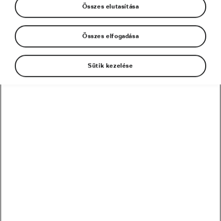
Összes elutasítása
Összes elfogadása
Sütik kezelése
A folyamatos glükózmonitorozásnak számos
előnye van, amik segítenek a mindennapi
kerékpáros edzések során. Azonban sok tévhit
kering ezekről az eszközökről és általában a
glükózról is. Nézzük meg közelebbről a
leggyakoribbakat, hogy segítsünk megérteni,
hogyan ne használd a CGM-eket.