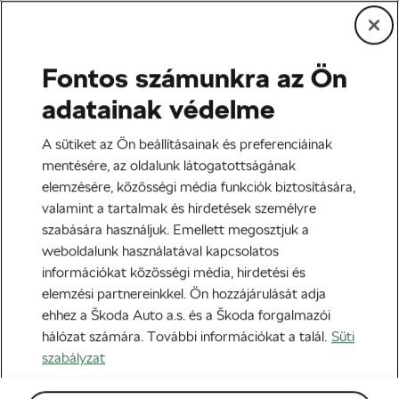
Fontos számunkra az Ön
Edzés és életmód
adatainak védelme
CGM a kerékpározásban –
A sütiket az Ön beállításainak és preferenciáinak
Mítoszok
mentésére, az oldalunk látogatottságának
elemzésére, közösségi média funkciók biztosítására,
Szerző:
Jiri Kaloc
2024-02-13
06:00
-kor
valamint a tartalmak és hirdetések személyre
4 perc olvasási idő
szabására használjuk. Emellett megosztjuk a
weboldalunk használatával kapcsolatos
információkat közösségi média, hirdetési és
elemzési partnereinkkel. Ön hozzájárulását adja
ehhez a Škoda Auto a.s. és a Škoda forgalmazói
hálózat számára. További információkat a talál.
Süti
szabályzat