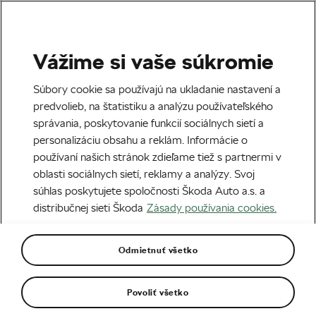
Vážime si vaše súkromie
Zábava
Súbory cookie sa používajú na ukladanie nastavení a
predvolieb, na štatistiku a analýzu používateľského
správania, poskytovanie funkcií sociálnych sietí a
personalizáciu obsahu a reklám. Informácie o
používaní našich stránok zdieľame tiež s partnermi v
oblasti sociálnych sietí, reklamy a analýzy. Svoj
súhlas poskytujete spoločnosti Škoda Auto a.s. a
distribučnej sieti Škoda
Zásady používania cookies.
Kam na bicykli v októbri? Destinácie v
teplejších krajinách
Odmietnuť všetko
01. 10. 2025
o
11:00
2 minúty čítania
Povoliť všetko