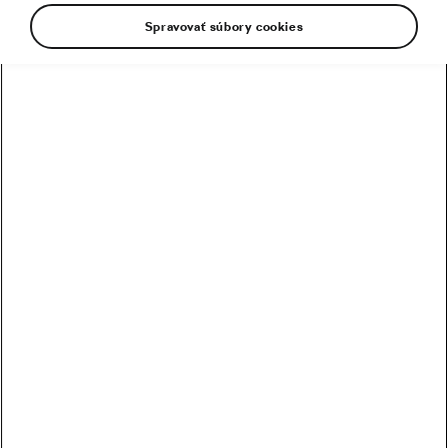
Spravovať súbory cookies
8 cyklistických povier: prečo cyklisti dôverujú
lycre, wattom a čarodejníctvu