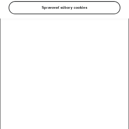
Spravovať súbory cookies
8 cyklistických povier: prečo cyklisti dôverujú
lycre, wattom a čarodejníctvu