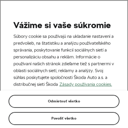
Vážime si vaše súkromie
Zábava
Súbory cookie sa používajú na ukladanie nastavení a
predvolieb, na štatistiku a analýzu používateľského
správania, poskytovanie funkcií sociálnych sietí a
personalizáciu obsahu a reklám. Informácie o
používaní našich stránok zdieľame tiež s partnermi v
oblasti sociálnych sietí, reklamy a analýzy. Svoj
súhlas poskytujete spoločnosti Škoda Auto a.s. a
distribučnej sieti Škoda
Zásady používania cookies.
Kam na bicykli v októbri? Destinácie v
teplejších krajinách
Odmietnuť všetko
01. 10. 2025
o
11:00
2 minúty čítania
Povoliť všetko