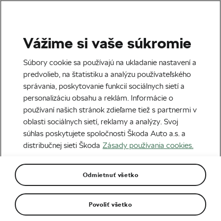
Vážime si vaše súkromie
Reportáž
Súbory cookie sa používajú na ukladanie nastavení a
Reportáž: Škoda Slovenský
predvolieb, na štatistiku a analýzu používateľského
správania, poskytovanie funkcií sociálnych sietí a
raj – začiatok leta plný vody
personalizáciu obsahu a reklám. Informácie o
používaní našich stránok zdieľame tiež s partnermi v
Napísal
Erik Horváth
14. 06. 2023
o
08:24
oblasti sociálnych sietí, reklamy a analýzy. Svoj
7 minút čítania
súhlas poskytujete spoločnosti Škoda Auto a.s. a
distribučnej sieti Škoda
Zásady používania cookies.
Odmietnuť všetko
Povoliť všetko