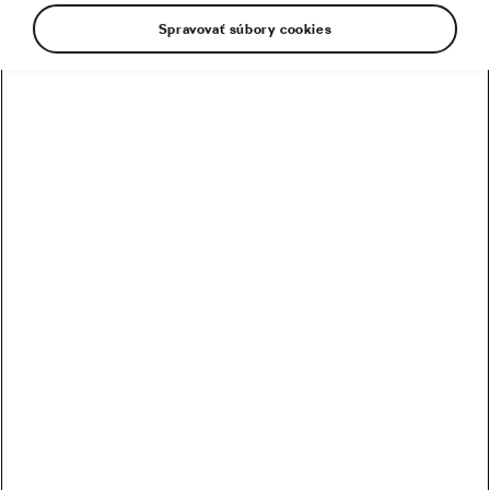
Spravovať súbory cookies
Trať v Slovenskom raji zo série ŠKODA BIKE
OPEN TOUR patrí medzi moje obľúbené,
nakoľko si v rámci pretekov zajazdíme na
trasách, kde to máme v každodennom režime
zakázané, a že je si čo vychutnať. Je to v poradí
tretie podujatie tejto sezóny po
Svätom Jure
a
Rajeckých Tepliciach
, tak sa vám ho pokúsim
trošku priblížiť.