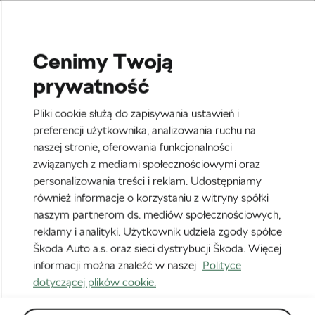
Cenimy Twoją
Zdrowie i Trening
prywatność
Pliki cookie służą do zapisywania ustawień i
preferencji użytkownika, analizowania ruchu na
naszej stronie, oferowania funkcjonalności
związanych z mediami społecznościowymi oraz
personalizowania treści i reklam. Udostępniamy
również informacje o korzystaniu z witryny spółki
naszym partnerom ds. mediów społecznościowych,
W trosce o serce: dlaczego warto przestać jeść
reklamy i analityki. Użytkownik udziela zgody spółce
Škoda Auto a.s. oraz sieci dystrybucji Škoda. Więcej
trzy godziny przed snem
informacji można znaleźć w naszej
Polityce
17 lipca, 2026
o
11:52 am
Czas czytania: 3 min
dotyczącej plików cookie.