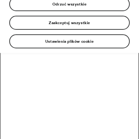
Odrzuć wszystkie
Zaakceptuj wszystkie
Ustawienia plików cookie
Idealny program treningu siłowego może być
zaskakująco prosty – oto wyniki najnowszych
badań