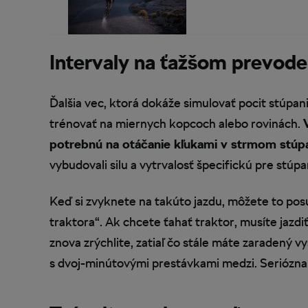
Intervaly na ťažšom prevode
Ďalšia vec, ktorá dokáže simulovať pocit stúpan
trénovať na miernych kopcoch alebo rovinách.
potrebnú na otáčanie kľukami v strmom stúpa
vybudovali silu a vytrvalosť špecifickú pre stúpa
Keď si zvyknete na takúto jazdu, môžete to pos
traktora“. Ak chcete ťahať traktor, musíte jaz
znova zrýchlite, zatiaľ čo stále máte zaradený 
s dvoj-minútovými prestávkami medzi. Seriózna s