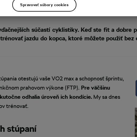
Spravovať súbory cookies
ačnejších súčastí cyklistiky. Keď ste fit a dobre p
o trénovať jazdu do kopca, ktoré môžete použiť bez 
 stúpania otestujú vaše VO2 max a schopnosť šprintu,
a funkčnom prahovom výkone (FTP).
Pre väčšinu
skutočne odhalia úroveň ich kondície.
My sa dnes
ov trénovať.
h stúpaní