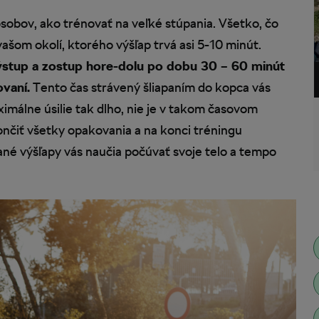
obov, ako trénovať na veľké stúpania. Všetko, čo
ašom okolí, ktorého výšľap trvá asi 5-10 minút.
ýstup a zostup hore-dolu po dobu 30 – 60 minút
ovaní.
Tento čas strávený šliapaním do kopca vás
ximálne úsilie tak dlho, nie je v takom časovom
nčiť všetky opakovania a na konci tréningu
ané výšľapy vás naučia počúvať svoje telo a tempo