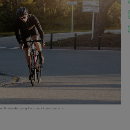
 demoralizuje aj tých so skúsenosťami.