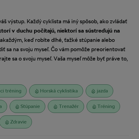
áš výstup. Každý cyklista má iný spôsob, ako zvládať
torí v duchu počítajú, niektorí sa sústreďujú na
akaždým, keď robíte dlhé, ťažké stúpanie alebo
rediť sa na svoju myseľ. Čo vám pomôže preorientovať
ajte sa o svoju myseľ. Vaša myseľ môže byť práve to,
i tréning
Horská cyklistika
jazda
a
Stúpanie
Trenažér
Tréning
Zdravie