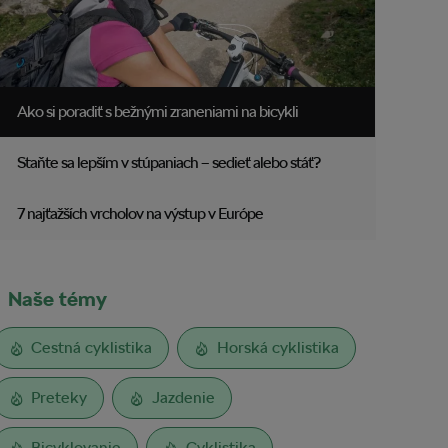
Ako si poradiť s bežnými zraneniami na bicykli
Staňte sa lepším v stúpaniach – sedieť alebo stáť?
7 najťažších vrcholov na výstup v Európe
Naše témy
Cestná cyklistika
Horská cyklistika
Preteky
Jazdenie
Bicyklovanie
Cyklistika