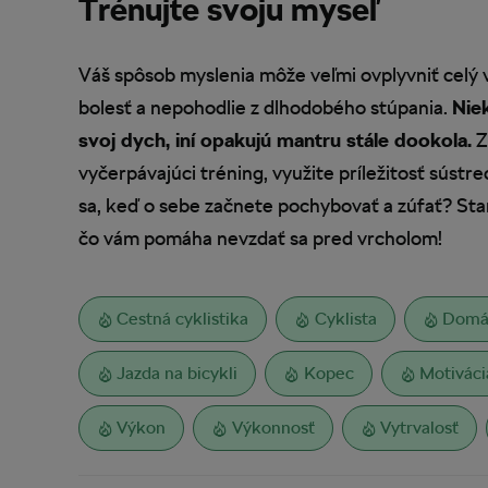
Trénujte svoju myseľ
Váš spôsob myslenia môže veľmi ovplyvniť celý v
bolesť a nepohodlie z dlhodobého stúpania.
Niek
svoj dych, iní opakujú mantru stále dookola.
Z
vyčerpávajúci tréning, využite príležitosť súst
sa, keď o sebe začnete pochybovať a zúfať? Star
čo vám pomáha nevzdať sa pred vrcholom!
Cestná cyklistika
Cyklista
Domác
Jazda na bicykli
Kopec
Motiváci
Výkon
Výkonnosť
Vytrvalosť