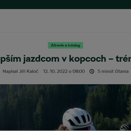
Zdravie a tréning
epším jazdcom v kopcoch – tré
Napísal
Jiří Kaloč
12. 10. 2022
o
08:00
5 minút čítania