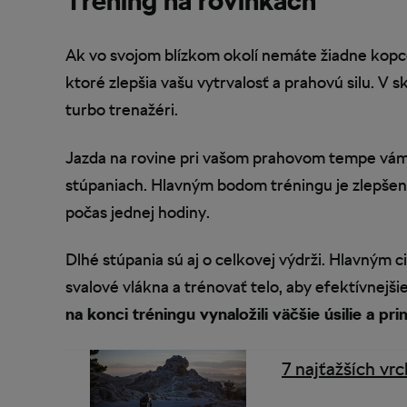
Tréning na rovinkách
Ak vo svojom blízkom okolí nemáte žiadne kopce
ktoré zlepšia vašu vytrvalosť a prahovú silu. V 
turbo trenažéri.
Jazda na rovine pri vašom prahovom tempe vám
stúpaniach. Hlavným bodom tréningu je zlepše
počas jednej hodiny.
Dlhé stúpania sú aj o celkovej výdrži. Hlavným c
svalové vlákna a trénovať telo, aby efektívnejši
na konci tréningu vynaložili väčšie úsilie a pri
7 najťažších vr