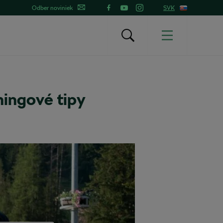
Odber noviniek
SVK
ningové tipy