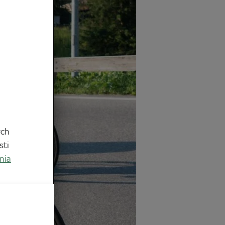
ych
sti
nia