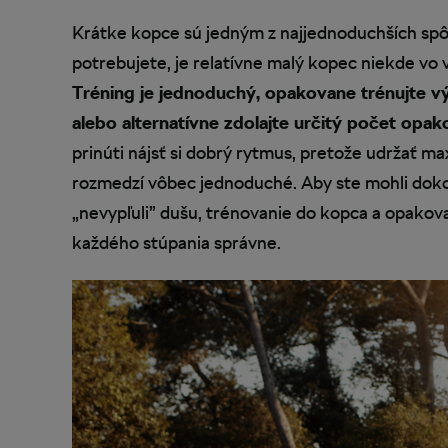
Krátke kopce sú jedným z najjednoduchších spôs
potrebujete, je relatívne malý kopec niekde vo v
Tréning je jednoduchý, opakovane trénujte v
alebo alternatívne zdolajte určitý počet opak
prinúti nájsť si dobrý rytmus, pretože udržať ma
rozmedzí vôbec jednoduché. Aby ste mohli doko
„nevypľuli” dušu, trénovanie do kopca a opakov
každého stúpania správne.