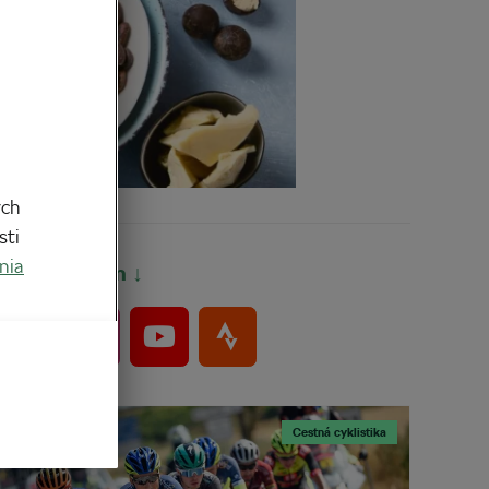
ych
sti
nia
Bajkeri sem ↓
Cestná cyklistika