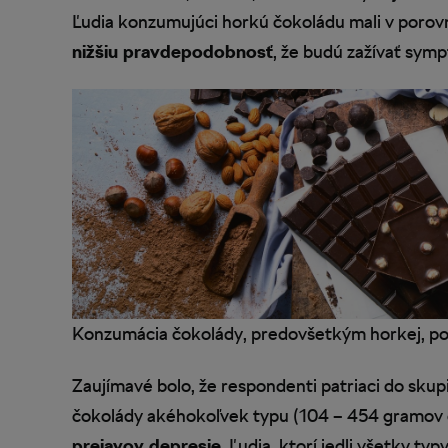
Ľudia konzumujúci horkú čokoládu mali v porovn
nižšiu pravdepodobnosť
, že budú zažívať sym
Konzumácia čokolády, predovšetkým horkej, po
Zaujímavé bolo, že respondenti patriaci do sk
čokolády akéhokoľvek typu (104 – 454 gramov 
prejavov depresie
. Ľudia, ktorí jedli všetky ty