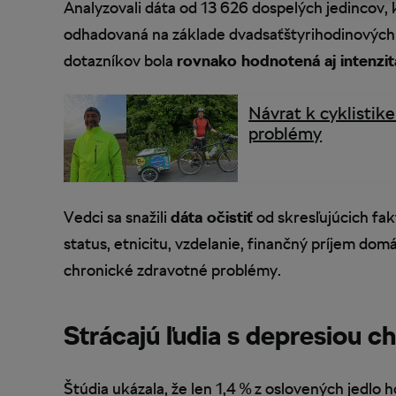
Analyzovali dáta od 13 626 dospelých jedincov,
odhadovaná na základe dvadsaťštyrihodinových
dotazníkov bola
rovnako hodnotená aj intenz
Návrat k cyklisti
problémy
Vedci sa snažili
dáta očistiť
od skresľujúcich fak
status, etnicitu, vzdelanie, finančný príjem domác
chronické zdravotné problémy.
Strácajú ľudia s depresiou c
Štúdia ukázala, že len 1,4 % z oslovených jedlo 