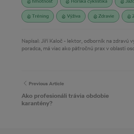
hmotnosť
Horská cyklistika
Jaz
Tréning
Výživa
Zdravie
Napísal:
Jiří Kaloč - lektor, odborník na zdravú v
poradca, má viac ako päťročnú prax v oblasti o
Previous Article
Ako profesionáli trávia obdobie
karantény?