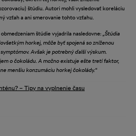
zorovaciu) štúdiu. Autori mohli vysledovať koreláciu
nný vzťah a ani smerovanie tohto vzťahu.
 k obmedzeniam štúdie vyjadrila nasledovne:
„Štúdia
dovšetkým horkej, môže byť spojená so zníženou
h symptómov. Avšak je potrebný ďalší výskum.
jem o čokoládu. A možno existuje ešte tretí faktor,
asne menšiu konzumáciu horkej čokolády.“
nténu? – Tipy na vyplnenie času