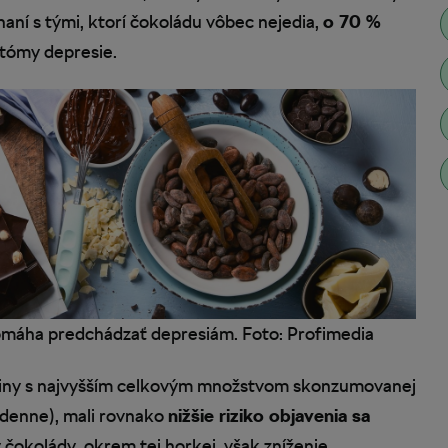
aní s tými, ktorí čokoládu vôbec nejedia,
o 70 %
ptómy depresie.
máha predchádzať depresiám. Foto: Profimedia
upiny s najvyšším celkovým množstvom skonzumovanej
denne), mali rovnako
nižšie riziko objavenia sa
py čokolády, okrem tej horkej, však zníženie