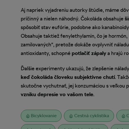
Aj napriek vyjadreniu autorky štúdie, máme dôvo
príčinný a nielen náhodný. Čokoláda obsahuje
š
spôsobiť stav eufórie, podobne ako kanabinoidy
Obsahuje taktiež fenylethylamin, čo je hormón,
zamilovaných“, pretože dokáže ovplyvniť náladu.
antioxidanty, schopné
potlačiť zápaly
a hrajú ro
Ďalšie experimenty ukazujú, že zlepšenie nálady
keď čokoláda človeku subjektívne chutí
. Takž
skutočne vychutnať, jej konzumáciou s veľkou 
vzniku depresie vo vašom tele
.
Bicyklovanie
Cestná cyklistika
C