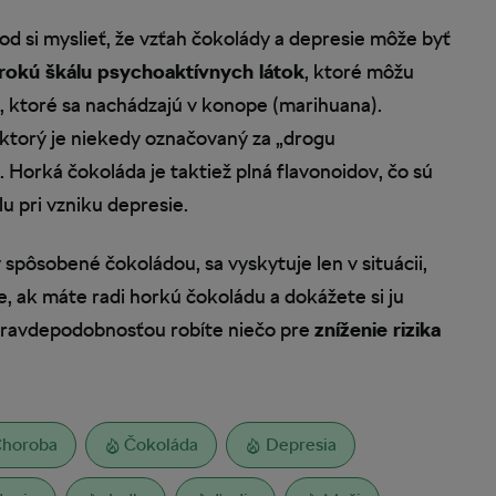
d si myslieť, že vzťah čokolády a depresie môže byť
irokú škálu psychoaktívnych látok
, ktoré môžu
, ktoré sa nachádzajú v konope (marihuana).
 ktorý je niekedy označovaný za „drogu
 Horká čokoláda je taktiež plná flavonoidov, čo sú
lu pri vzniku depresie.
 spôsobené čokoládou, sa vyskytuje len v situácii,
e, ak máte radi horkú čokoládu a dokážete si ju
pravdepodobnosťou robíte niečo pre
zníženie rizika
horoba
Čokoláda
Depresia