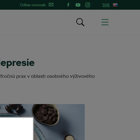
Odber noviniek
SVK
epresie
 päťročnú prax v oblasti osobného výživového