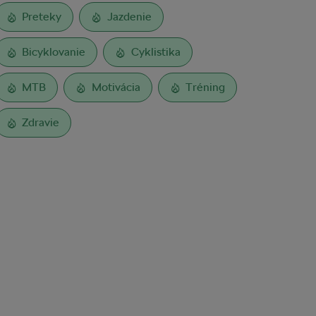
Preteky
Jazdenie
Bicyklovanie
Cyklistika
MTB
Motivácia
Tréning
Zdravie