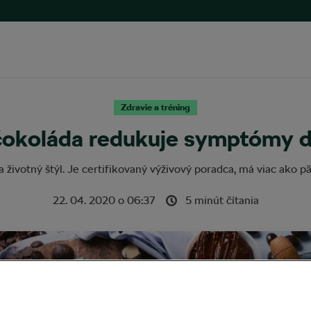
Zdravie a tréning
čokoláda redukuje symptómy d
u a životný štýl. Je certifikovaný výživový poradca, má viac ako
22. 04. 2020
o
06:37
5 minút čítania