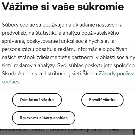
Vážime si vaše súkromie
Súbory cookie sa používajú na ukladanie nastavení a
predvolieb, na štatistiku a analýzu používateľského
správania, poskytovanie funkcií sociálnych sietí a
personalizáciu obsahu a reklám. Informácie o používaní
našich stránok zdieľame tiež s partnermi v oblasti sociáln
sietí, reklamy a analýzy. Svoj súhlas poskytujete spoločno
Škoda Auto a.s. a distribučnej sieti Škoda
Zásady používa
liónov ľudí a je to najčastejšia príčina pracovnej
cookies.
lepšiť náladu. Nový výskum však hovorí, že by
o je depresia. Poďme sa na výsledky štúdie
Odmietnuť všetko
Povoliť všetko
ačať jesť viac horkej čokolády.
Spravovať súbory cookies
 publikovali v žurnále
Depression and Anxiety
v konzumácie rôznych druhov čokolády na depresiu.