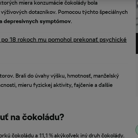
 ktorých miera konzumácie čokolády bola
 výživových dotazníkov. Pomocou týchto špeciálnych
ita depresívnych symptómov
.
ke po 18 rokoch mu pomohol prekonať psychické
torov. Brali do úvahy výšku, hmotnosť, manželský
nosti, mieru fyzickej aktivity, fajčenie a ďalšie
huť na čokoládu?
horkú čokoládu a 11,1 % akýkoľvek iný druh čokolády.