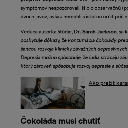
symptómov nespozorovali. Išlo o observačnú (po
dvoch javov, avšak nemohli s istotou určiť príči
Vedúca autorka štúdie,
Dr. Sarah Jackson
, sa
poskytuje dôkazy, že konzumácia čokolády, pre
šancou rozvoja klinicky závažných depresívnyc
Depresia možno spôsobuje, že ľudia strácajú záu
ktorý zároveň spôsobuje rozvoj depresie a súč
Ako prežiť kara
Čokoláda musí chutiť