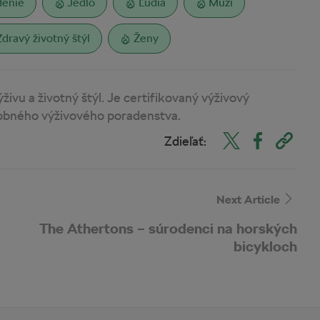
denie
Jedlo
Ľudia
Muži
Zdravý životný štýl
Ženy
ýživu a životný štýl. Je certifikovaný výživový
sobného výživového poradenstva.
Zdieľať:
Next Article
The Athertons – súrodenci na horských
bicykloch