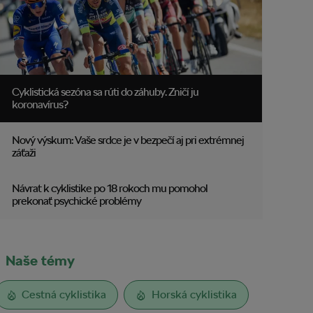
Cyklistická sezóna sa rúti do záhuby. Zničí ju
koronavírus?
Nový výskum: Vaše srdce je v bezpečí aj pri extrémnej
záťaži
Návrat k cyklistike po 18 rokoch mu pomohol
prekonať psychické problémy
Naše témy
Cestná cyklistika
Horská cyklistika