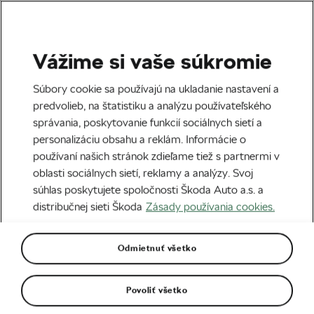
Vážime si vaše súkromie
Tag:
Muži
Súbory cookie sa používajú na ukladanie nastavení a
predvolieb, na štatistiku a analýzu používateľského
správania, poskytovanie funkcií sociálnych sietí a
personalizáciu obsahu a reklám. Informácie o
používaní našich stránok zdieľame tiež s partnermi v
Vnímajú ženy cyklistiku ako
oblasti sociálnych sietí, reklamy a analýzy. Svoj
atraktívny koníček pre mužov?
29. 01. 2025
o
09:00
3 minúty čítania
súhlas poskytujete spoločnosti Škoda Auto a.s. a
Zábava
distribučnej sieti Škoda
Zásady používania cookies.
Odmietnuť všetko
Pozvánka: Okolo Slovenska 2024 –
Saganova posledná spanilá jazda
24. 06. 2024
o
07:41
3 minúty čítania
Povoliť všetko
Podujatia