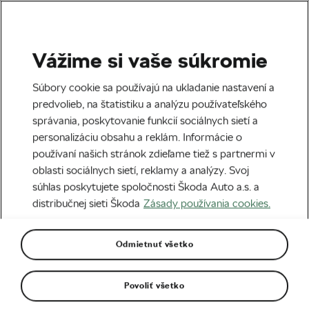
Vážime si vaše súkromie
Tag:
Vincenzo Nibali
Súbory cookie sa používajú na ukladanie nastavení a
predvolieb, na štatistiku a analýzu používateľského
správania, poskytovanie funkcií sociálnych sietí a
personalizáciu obsahu a reklám. Informácie o
používaní našich stránok zdieľame tiež s partnermi v
La Vuelta 2022 – tento rok v znamení
oblasti sociálnych sietí, reklamy a analýzy. Svoj
svetového rekordu
16. 08. 2022
o
09:11
4 minúty čítania
súhlas poskytujete spoločnosti Škoda Auto a.s. a
Profesionáli
distribučnej sieti Škoda
Zásady používania cookies.
Odmietnuť všetko
Keď je vrcholová cyklistika v rodine
07. 03. 2022
o
09:00
6 minút čítania
Odporúčame
Povoliť všetko