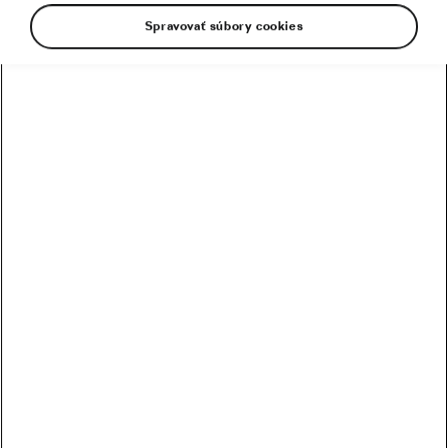
Spravovať súbory cookies
Prestupy cyklistov v novej sezóne
2022
27. 12. 2021
o
09:00
10 minút čítania
Profesionáli
Mesačná desiatka – je vôbec o čom
písať? Určite je!
30. 03. 2020
o
10:30
5 minút čítania
Profesionáli
Prestupy v profipelotóne na sezónu
2020 – dočkáme sa nových hviezd?
10. 02. 2020
o
09:06
5 minút čítania
Profesionáli
Heroický záver boja o ružový dres –