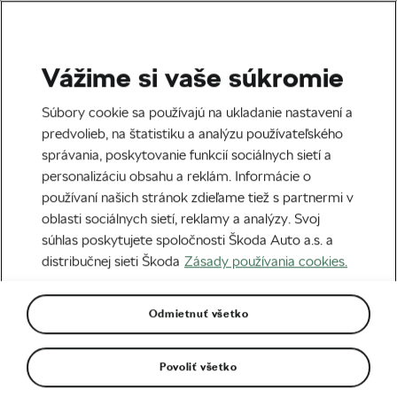
Vážime si vaše súkromie
Tag:
Škoda KAROQ
Súbory cookie sa používajú na ukladanie nastavení a
predvolieb, na štatistiku a analýzu používateľského
správania, poskytovanie funkcií sociálnych sietí a
personalizáciu obsahu a reklám. Informácie o
používaní našich stránok zdieľame tiež s partnermi v
Reportáž: Škoda HORAL MTB
oblasti sociálnych sietí, reklamy a analýzy. Svoj
maratón – finále ako sa patrí
15. 08. 2019
o
13:25
6 minút čítania
súhlas poskytujete spoločnosti Škoda Auto a.s. a
Reportáž
distribučnej sieti Škoda
Zásady používania cookies.
Odmietnuť všetko
Pozvánka: Škoda HORAL MTB
MARATÓN 2019 – záver sezóny vo
veľkom štýle
10. 07. 2019
o
10:52
4 minúty čítania
Povoliť všetko
MTB