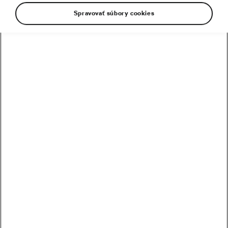
Spravovať súbory cookies
Ako som zvládol Gerlaching – 2 655
výškových metrov pokorených
12. 08. 2020
o
09:00
5 minút čítania
Odporúčame
5 tipov, ako zvládnuť Everesting: 8
848 výškových metrov na bicykli
03. 06. 2020
o
08:00
7 minút čítania
Cestná cyklistika
Mesačná desiatka – májové rekordy
a kúsok histórie
29. 05. 2020
o
13:00
5 minút čítania
Profesionáli