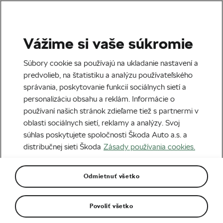
Vážime si vaše súkromie
Tag:
Everesting
Súbory cookie sa používajú na ukladanie nastavení a
predvolieb, na štatistiku a analýzu používateľského
správania, poskytovanie funkcií sociálnych sietí a
personalizáciu obsahu a reklám. Informácie o
používaní našich stránok zdieľame tiež s partnermi v
Everesting – výzva pre každého (?)
oblasti sociálnych sietí, reklamy a analýzy. Svoj
27. 01. 2023
o
08:00
3 minúty čítania
súhlas poskytujete spoločnosti Škoda Auto a.s. a
Odporúčame
distribučnej sieti Škoda
Zásady používania cookies.
Odmietnuť všetko
7 úžasných svetových rekordov na
bicykli
24. 10. 2022
o
08:00
6 minút čítania
Povoliť všetko
Odporúčame