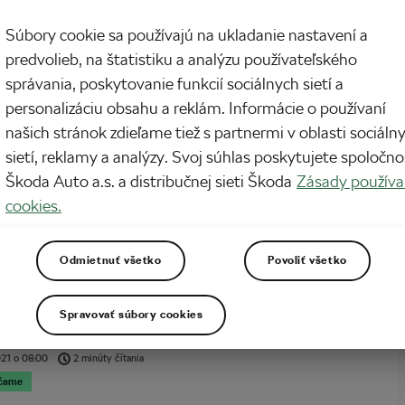
ch, že nezastavíte včas alebo že pri brzdení spadnete? Aby ste tomu vyhli,
ete správne nastavené brzdy a dobrú rovnováhu. Profesionálny jazdec na
Súbory cookie sa používajú na ukladanie nastavení a
cykli Richard Gasperotti uvádza najčastejšie chyby, ktorých sa cyklisti
, a radí, ako im predísť.
predvolieb, na štatistiku a analýzu používateľského
správania, poskytovanie funkcií sociálnych sietí a
personalizáciu obsahu a reklám. Informácie o používaní
ikajúcich spôsobov, ako si zlepšiť rýchlosť na
našich stránok zdieľame tiež s partnermi v oblasti sociáln
kom biku
sietí, reklamy a analýzy. Svoj súhlas poskytujete spoločno
22
o
10:00
5 minút čítania
Škoda Auto a.s. a distribučnej sieti Škoda
Zásady používa
čame
cookies.
milión a jeden dôvodov, prečo milovať horskú cyklistiku. Pre niektorých je to
 prírody, pre ostatných je to výzva. Ale nech ste ktokoľvek, nech jazdíte
Odmietnuť všetko
Povoliť všetko
, vždy si viete užiť vašu o niečo rýchlejšiu jazdu.
Spravovať súbory cookies
ontrolovať na bicykli po páde
021
o
08:00
2 minúty čítania
čame