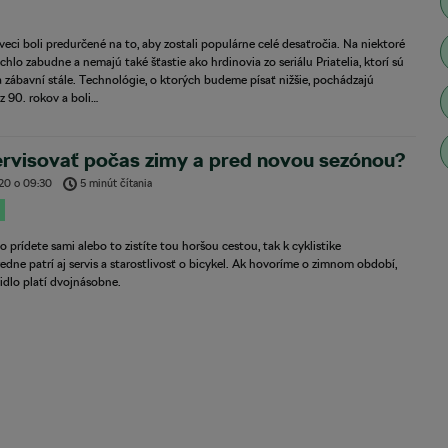
veci boli predurčené na to, aby zostali populárne celé desaťročia. Na niektoré
ýchlo zabudne a nemajú také šťastie ako hrdinovia zo seriálu Priatelia, ktorí sú
a zábavní stále. Technológie, o ktorých budeme písať nižšie, pochádzajú
z 90. rokov a boli…
rvisovať počas zimy a pred novou sezónou?
020
o
09:30
5 minút čítania
to prídete sami alebo to zistíte tou horšou cestou, tak k cyklistike
edne patrí aj servis a starostlivosť o bicykel. Ak hovoríme o zimnom období,
idlo platí dvojnásobne.