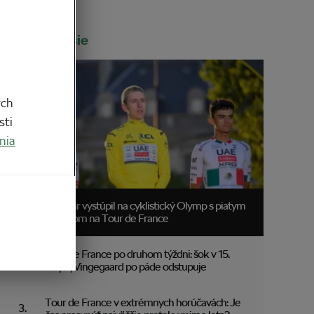
Najčítanejšie
ych
sti
nia
Pogačar vystúpil na cyklistický Olymp s piatym
triumfom na Tour de France
Tour de France po druhom týždni: šok v 15.
etape, Vingegaard po páde odstupuje
Tour de France v extrémnych horúčavách: Je