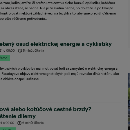
na tom, koľko jazdíte, či preferujete cestnú alebo horskú cyklistiku, každému
i sa občas stane, že padne. Nie je to žiadna hanba, no dôležité je po takejto
skontrolovať niektoré základné veci na bicykli a to, aby sme predišli ďalšiemu
lebo ešte väčšiemu poškodeniu…
etený osud elektrickej energie a cyklistiky
21
o
09:00
5 minút čítania
čame
lektrických bicyklov by mal motivovať ľudí sa zamyslieť o elektrickej energii a
e. Faradayove objavy elektromagnetických polí majú rovnako dlhú históriu ako
a a obidva dospeli súčasne.
ové alebo kotúčové cestné brzdy?
štenie dilemy
21
o
09:00
6 minút čítania