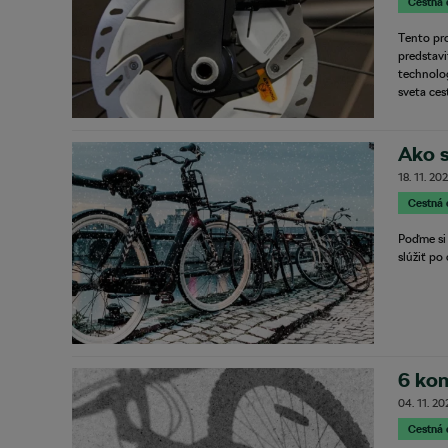
Cestná 
Tento pro
predstavi
technolog
sveta ces
Ako s
18. 11. 20
Cestná 
Poďme si 
slúžiť po 
6 kom
04. 11. 2
Cestná 