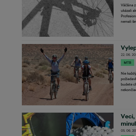
Väčšina z
ukázali a
Profesion
nemali šet
Vylep
22. 06. 2
MTB
Nie každý
požiadavk
budete ch
nekončia
Veci,
minu
05. 06. 2