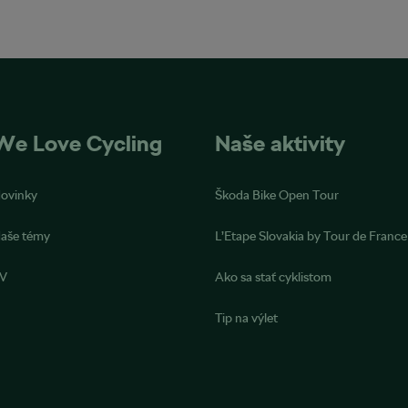
We Love Cycling
Naše aktivity
ovinky
Škoda Bike Open Tour
aše témy
L’Etape Slovakia by Tour de France
V
Ako sa stať cyklistom
Tip na výlet