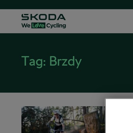
Tag:
Brzdy
5 tip
23. 03. 2
MTB