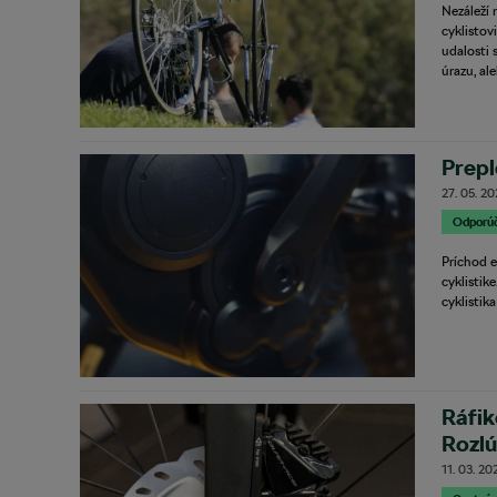
Nezáleží 
cyklistov
udalosti 
úrazu, a
Prepl
27. 05. 20
Odporú
Príchod e
cyklistik
cyklistik
Ráfik
Rozlú
11. 03. 20