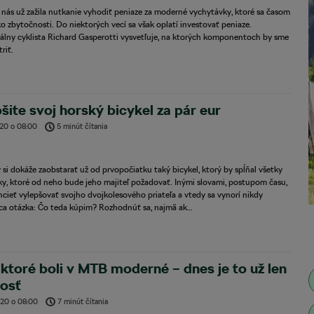
 nás už zažila nutkanie vyhodiť peniaze za moderné vychytávky, ktoré sa časom
ko zbytočnosti. Do niektorých vecí sa však oplatí investovať peniaze.
álny cyklista Richard Gasperotti vysvetľuje, na ktorých komponentoch by sme
riť.
šite svoj horský bicykel za pár eur
020
o
08:00
5 minút čítania
 si dokáže zaobstarať už od prvopočiatku taký bicykel, ktorý by spĺňal všetky
y, ktoré od neho bude jeho majiteľ požadovať. Inými slovami, postupom času,
cieť vylepšovať svojho dvojkolesového priateľa a vtedy sa vynorí nikdy
ca otázka: Čo teda kúpim? Rozhodnúť sa, najmä ak…
 ktoré boli v MTB moderné – dnes je to už len
losť
020
o
08:00
7 minút čítania