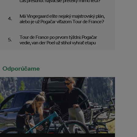
čas presunúť najväčšie preteky mimo leta?
Má Vingegaard ešte nejaký majstrovský plán,
alebo je už Pogačar víťazom Tour de France?
Tour de France po prvom týždni: Pogačar
vedie, van der Poel už stihol vyhrať etapu
Odporúčame