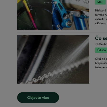
MTB
Niektoré 
sa však r
aktuálni 
väčšinou 
Čo se
14. 02. 2
Údržba
Či už na 
bezprostr
toto prav
Objavte viac