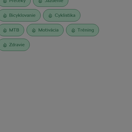
Preteky
Jazdenie
Bicyklovanie
Cyklistika
MTB
Motivácia
Tréning
Zdravie