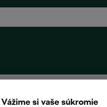
ov, ako zlepšiť brzdenie
026
o
09:34
2 minúty čítania
Vážime si vaše súkromie