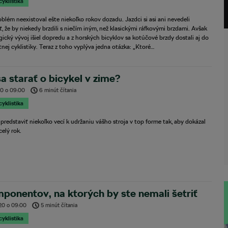
cyklistika
blém neexistoval ešte niekoľko rokov dozadu. Jazdci si asi ani nevedeli
ť, že by niekedy brzdili s niečím iným, než klasickými ráfkovými brzdami. Avšak
ický vývoj išiel dopredu a z horských bicyklov sa kotúčové brzdy dostali aj do
tnej cyklistiky. Teraz z toho vyplýva jedna otázka: „Ktoré…
a starať o bicykel v zime?
20
o
09:00
6 minút čítania
cyklistika
predstaviť niekoľko vecí k udržaniu vášho stroja v top forme tak, aby dokázal
celý rok.
ponentov, na ktorých by ste nemali šetriť
020
o
09:00
5 minút čítania
cyklistika