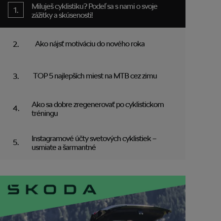
Miluješ cyklistiku? Podeľ sa s nami o svoje
zážitky a skúsenosti!
Ako nájsť motiváciu do nového roka
TOP 5 najlepších miest na MTB cez zimu
Ako sa dobre zregenerovať po cyklistickom
tréningu
Instagramové účty svetových cyklistiek –
usmiate a šarmantné