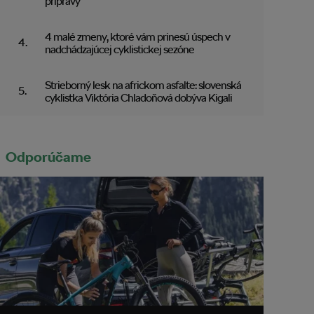
prípravy
4 malé zmeny, ktoré vám prinesú úspech v
nadchádzajúcej cyklistickej sezóne
Strieborný lesk na africkom asfalte: slovenská
cyklistka Viktória Chladoňová dobýva Kigali
Odporúčame