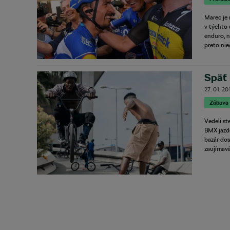
Marec je 
v týchto 
enduro, n
preto nie
Späť
27. 01. 20
Zábava
Vedeli st
BMX jazde
bazár dos
zaujímavá