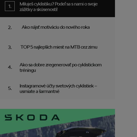
Miluješ cyklistiku? Podeľ sa s nami o svoje
zážitky a skúsenosti!
Ako nájsť motiváciu do nového roka
TOP 5 najlepších miest na MTB cez zimu
Ako sa dobre zregenerovať po cyklistickom
tréningu
Instagramové účty svetových cyklistiek –
usmiate a šarmantné