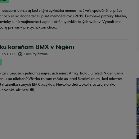
mesiacom kníh, a aj keď s tým cyklistika nemusí mať veľa spoločného, práve
dňoch sa skutočne začali písať memoáre roku 2019. Európske preteky, klasiky,
ovinky a iné zaujímavosti zaplnili stránky cyklistických webov. Vybrali sme
čo aj pre vás – pre tých, ktorí chcú…
 ku koreňom BMX v Nigérii
19
o
11:00
3 minúty čítania
e, že v Lagose, v jednom z najväčších miest Afriky, holdujú mladí Nigérijčania
niu po uliciach? Všetko to tam začalo asi pred šiestimi rokmi, keď miestny
tal zásielku starých BMX bicyklov. Niekoľko detí z okolia to zaujalo ako
 novinka, ale netušili,…