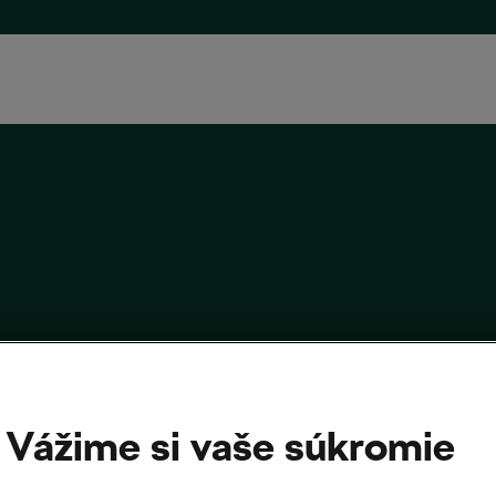
ame cyklistickú kultúru vo východnej Afrike
Vážime si vaše súkromie
22
o
09:00
6 minút čítania
cyklistika