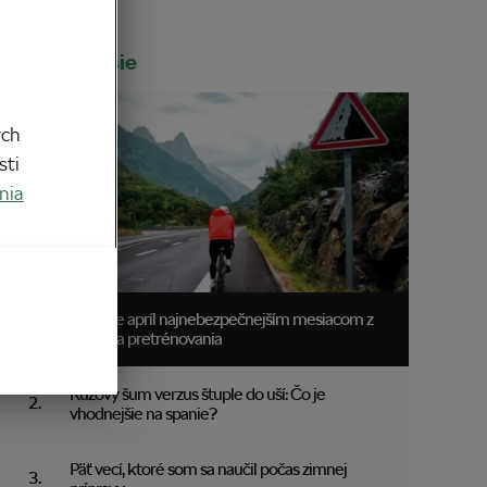
Najčítanejšie
ych
sti
nia
Prečo je apríl najnebezpečnejším mesiacom z
hľadiska pretrénovania
Ružový šum verzus štuple do uší: Čo je
vhodnejšie na spanie?
Päť vecí, ktoré som sa naučil počas zimnej