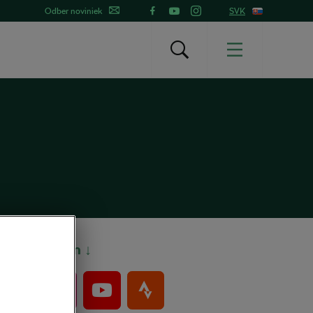
Odber noviniek
SVK
Bajkeri sem ↓