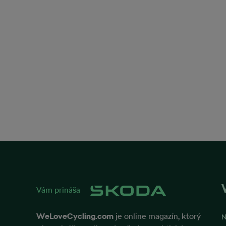
Vám prináša
WeLoveCycling.com
je online magazín, ktorý
N