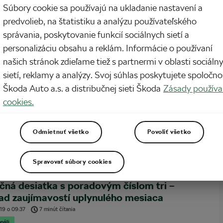
diete profesionálnu cyklistiku do oblasti sveta, ktorý nemá absolútne žiadnu
Súbory cookie sa používajú na ukladanie nastavení a
kú tradíciu? Ak ste Mikel Delagrange, zakladateľ holandsko-afrického
predvolieb, na štatistiku a analýzu používateľského
va Amani, sponzorujete vysoko profilové preteky a privádzate profesionálnych
, tak tam šanca je.
správania, poskytovanie funkcií sociálnych sietí a
personalizáciu obsahu a reklám. Informácie o používaní
našich stránok zdieľame tiež s partnermi v oblasti sociáln
stické kaviarne, ktoré musíte navštíviť
sietí, reklamy a analýzy. Svoj súhlas poskytujete spoločno
22
o
09:00
6 minút čítania
Škoda Auto a.s. a distribučnej sieti Škoda
Zásady používa
čame
cookies.
viareň je ako oáza v púšti času. Ponúka vám možnosť oddýchnuť si a
ť sa, vypiť si skvelú kávu a ak ste v skutočne dobrej kaviarni, nemusíte sa ani
Odmietnuť všetko
Povoliť všetko
ť, môžete tam zostať tak dlho, ako len budete chcieť.
Spravovať súbory cookies
ná desiatka s poradovým číslom tri –
ad zaujímavostí uplynulého mesiaca
019
o
09:37
7 minút čítania
náli