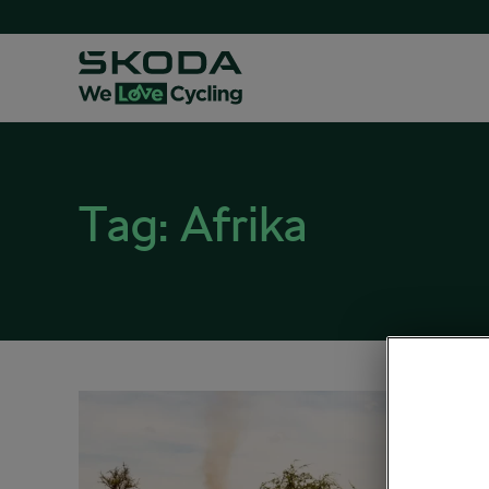
Tag:
Afrika
Začín
21. 03. 20
Cestná 