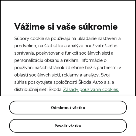
Vážime si vaše súkromie
Cestná cyklistika
Súbory cookie sa používajú na ukladanie nastavení a
Gino Bartali – hrdina na
predvolieb, na štatistiku a analýzu používateľského
správania, poskytovanie funkcií sociálnych sietí a
bicykli
personalizáciu obsahu a reklám. Informácie o
používaní našich stránok zdieľame tiež s partnermi v
Napísal
Siegfried Mortkowitz
24. 07. 2020
o
08:00
oblasti sociálnych sietí, reklamy a analýzy. Svoj
7 minút čítania
súhlas poskytujete spoločnosti Škoda Auto a.s. a
distribučnej sieti Škoda
Zásady používania cookies.
Odmietnuť všetko
Povoliť všetko