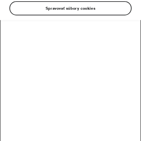
Spravovať súbory cookies
Udalosti, ktoré sa stali v posledných týždňoch v
Spojených štátoch nám pripomínajú muža,
ktorý takmer denne riskoval svoj život, aby
bojoval proti jednej z najbrutálnejších
perzekúcií v modernej histórii –
prenasledovanie Židov zo strany nemeckého
nacistického režimu. A to, že tento muž, Gino
Bartali, bol šampiónom v cestnej cyklistike, robí
celú vec o trochu špeciálnejšou.
Skutočnosť, že nacisti tiež prenasledovali a vraždili aj