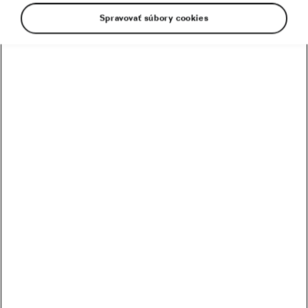
Spravovať súbory cookies
Pár tipov pre bezpečnú sólovú jazdu
19. 08. 2019
o
11:15
7 minút čítania
Bezpečnosť
Bajkeri sem ↓
Najčítanejšie