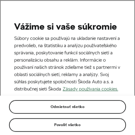
Vážime si vaše súkromie
Tag:
Sólo jazda
Súbory cookie sa používajú na ukladanie nastavení a
predvolieb, na štatistiku a analýzu používateľského
správania, poskytovanie funkcií sociálnych sietí a
personalizáciu obsahu a reklám. Informácie o
používaní našich stránok zdieľame tiež s partnermi v
Pár tipov na záchranu života pri sólo
oblasti sociálnych sietí, reklamy a analýzy. Svoj
jazdách v horách
22. 04. 2024
o
09:00
5 minút čítania
súhlas poskytujete spoločnosti Škoda Auto a.s. a
Bezpečnosť
distribučnej sieti Škoda
Zásady používania cookies.
Odmietnuť všetko
Prečo je cyklistika “osamote” tá
najlepšia?
02. 05. 2020
o
05:59
7 minút čítania
Povoliť všetko
Cestná cyklistika