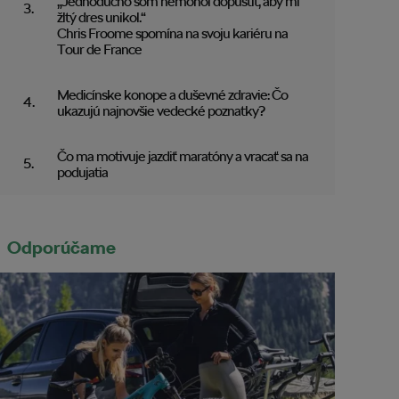
„Jednoducho som nemohol dopustiť, aby mi
žltý dres unikol.“
Chris Froome spomína na svoju kariéru na
Tour de France
Medicínske konope a duševné zdravie: Čo
ukazujú najnovšie vedecké poznatky?
Čo ma motivuje jazdiť maratóny a vracať sa na
podujatia
Odporúčame