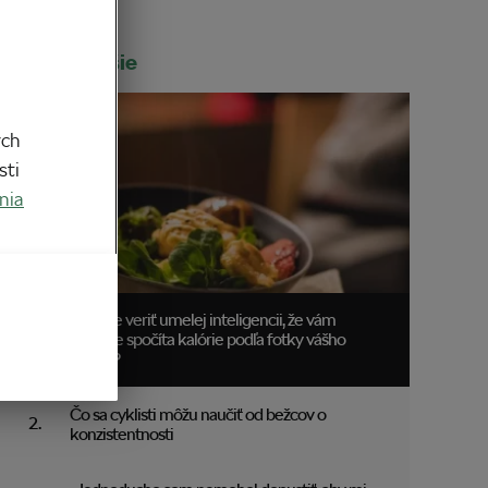
Najčítanejšie
ych
sti
nia
Môžete veriť umelej inteligencii, že vám
správne spočíta kalórie podľa fotky vášho
obeda?
Čo sa cyklisti môžu naučiť od bežcov o
konzistentnosti