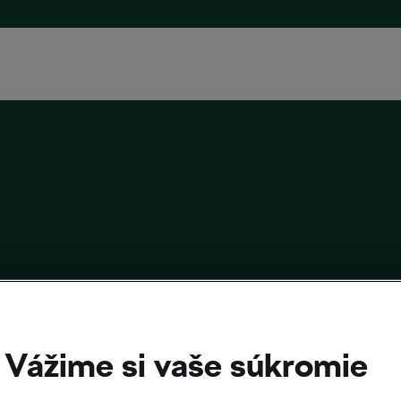
kanie na l’Étape du Tour: Keď sa sen stane
očnosťou
Vážime si vaše súkromie
016
o
12:08
cyklistika