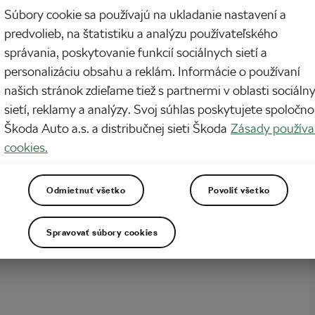
Súbory cookie sa používajú na ukladanie nastavení a
a občas dejú. Predstavte si, že sa vyše 20 rokov amatérsky venujete cyklistike,
predvolieb, na štatistiku a analýzu používateľského
u dostanete možnosť pridať sa k tímu Škoda WeLoveCycling na l’Étape du
ej chvíli hodíte všetko ostatné za hlavu: štyri etapy MTB pretekov v rovnakom
správania, poskytovanie funkcií sociálnych sietí a
to, že…
personalizáciu obsahu a reklám. Informácie o používaní
našich stránok zdieľame tiež s partnermi v oblasti sociáln
sietí, reklamy a analýzy. Svoj súhlas poskytujete spoločno
Škoda Auto a.s. a distribučnej sieti Škoda
Zásady používa
cookies.
Odmietnuť všetko
Povoliť všetko
Spravovať súbory cookies