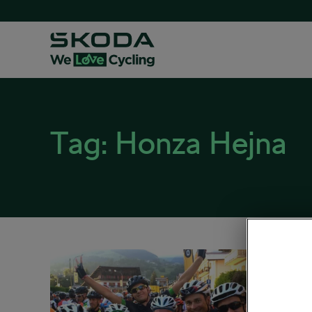
Tag:
Honza Hejna
Prete
skut
25. 07. 2
Cestná 