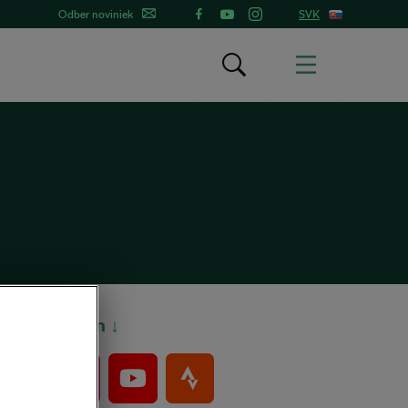
Odber noviniek
SVK
Bajkeri sem ↓