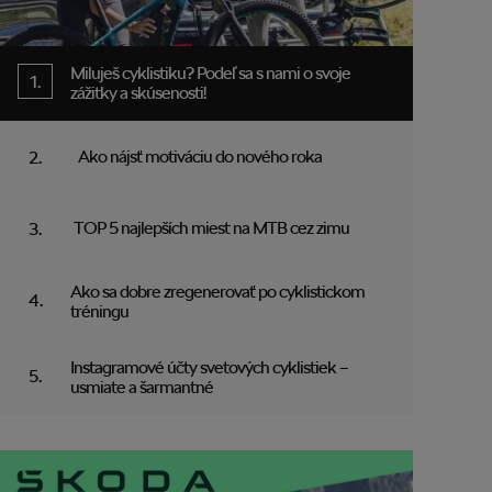
Miluješ cyklistiku? Podeľ sa s nami o svoje
zážitky a skúsenosti!
Ako nájsť motiváciu do nového roka
TOP 5 najlepších miest na MTB cez zimu
Ako sa dobre zregenerovať po cyklistickom
tréningu
Instagramové účty svetových cyklistiek –
usmiate a šarmantné