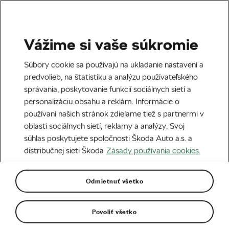
Vážime si vaše súkromie
Odporúčame
Súbory cookie sa používajú na ukladanie nastavení a
Ako umyť bicykel v sprche:
predvolieb, na štatistiku a analýzu používateľského
správania, poskytovanie funkcií sociálnych sietí a
Krok za krokom
personalizáciu obsahu a reklám. Informácie o
používaní našich stránok zdieľame tiež s partnermi v
Napísal
Adam Marsal
31. 01. 2022
o
09:00
oblasti sociálnych sietí, reklamy a analýzy. Svoj
5 minút čítania
súhlas poskytujete spoločnosti Škoda Auto a.s. a
distribučnej sieti Škoda
Zásady používania cookies.
Odmietnuť všetko
Povoliť všetko