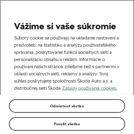
Vážime si vaše súkromie
Profesionáli
Súbory cookie sa používajú na ukladanie nastavení a
Momentky zo súčasného
predvolieb, na štatistiku a analýzu používateľského
správania, poskytovanie funkcií sociálnych sietí a
cyklokrosového sveta
personalizáciu obsahu a reklám. Informácie o
používaní našich stránok zdieľame tiež s partnermi v
Napísal
WeLoveCycling
11. 02. 2021
o
09:00
oblasti sociálnych sietí, reklamy a analýzy. Svoj
7 minút čítania
súhlas poskytujete spoločnosti Škoda Auto a.s. a
distribučnej sieti Škoda
Zásady používania cookies.
Odmietnuť všetko
Povoliť všetko