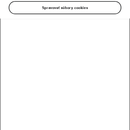
Spravovať súbory cookies
Nepriaznivé počasie, ktoré na nás číha
v dnešných dňoch, nie je ničím výnimočným pre
istý druh cyklistov – cyklokrosárov. Ich jazdecké
schopnosti, trať a taktiež tradícia s nimi spojená,
sú akoby synonymom zimného jazdenia. Dnes
sa preto pozrieme na niektoré ústredné
okamihy sezóny 2020/2021, ktoré podtrhli ich
výnimočnosť v celej jej kráse.
Nekončiaci boj dvoch gigantov