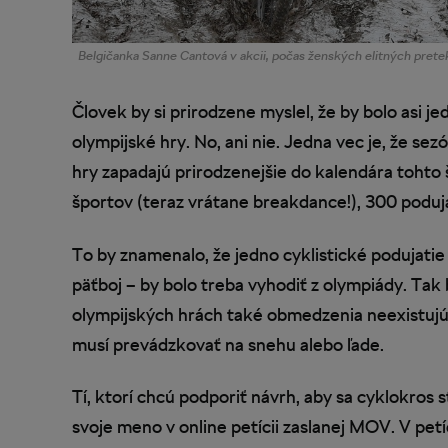
Belgičanka Sanne Cantová v akcii, počas ženských elitných prete
Človek by si prirodzene myslel, že by bolo asi je
olympijské hry. No, ani nie. Jedna vec je, že se
hry zapadajú prirodzenejšie do kalendára tohto
športov (teraz vrátane breakdance!), 300 poduj
To by znamenalo, že jedno cyklistické podujatie
päťboj – by bolo treba vyhodiť z olympiády. Tak 
olympijských hrách také obmedzenia neexistujú. 
musí prevádzkovať na snehu alebo ľade.
Tí, ktorí chcú podporiť návrh, aby sa cyklokros 
svoje meno v online petícii zaslanej MOV. V petíc