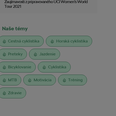
Zaujímavosti z pripravovaného UCI Women’s World
Tour 2021
Naše témy
Cestná cyklistika
Horská cyklistika
Preteky
Jazdenie
Bicyklovanie
Cyklistika
MTB
Motivácia
Tréning
Zdravie