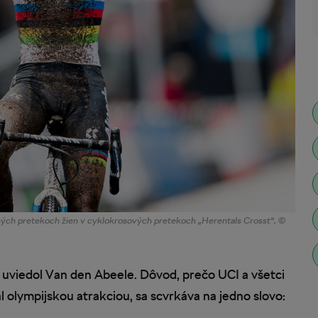
tných pretekoch žien v cyklokrosových pretekoch „Herentals Crosst“. ©
, uviedol Van den Abeele. Dôvod, prečo UCI a všetci
al olympijskou atrakciou, sa scvrkáva na jedno slovo: