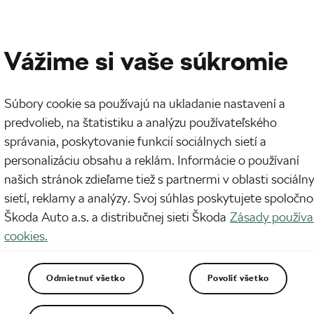
Vážime si vaše súkromie
Súbory cookie sa používajú na ukladanie nastavení a
predvolieb, na štatistiku a analýzu používateľského
správania, poskytovanie funkcií sociálnych sietí a
personalizáciu obsahu a reklám. Informácie o používaní
našich stránok zdieľame tiež s partnermi v oblasti sociáln
sietí, reklamy a analýzy. Svoj súhlas poskytujete spoločno
Škoda Auto a.s. a distribučnej sieti Škoda
Zásady používa
odobne márnom) lobistickom úsilí, aby sa cyklokr
cookies.
etné olympijské hry, ako by sa dalo čakať, ale ch
Odmietnuť všetko
Povoliť všetko