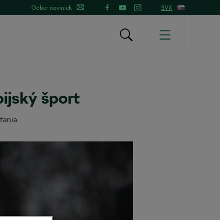
Odber noviniek
SVK
pijský šport
tania