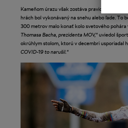
Kameňom úrazu však zostáva pravidlo charty MO
hrách bol vykonávaný na snehu alebo ľade. To bo
300 metrov malo konať kolo svetového pohára 
Thomasa Bacha, prezidenta MOV,“
uviedol šport
okrúhlym stolom, ktorú v decembri usporiadal ho
COVID-19 to narušil.“