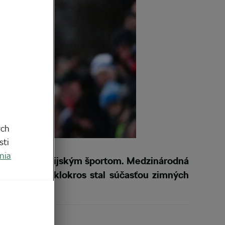
ych
sti
nia
os stal olympijským športom. Medzinárodná
ce, aby sa cyklokros stal súčasťou zimných