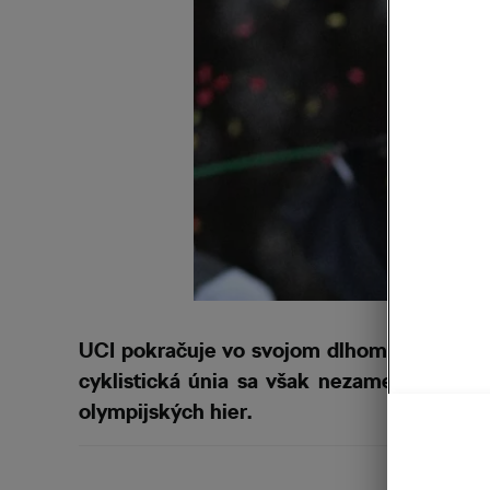
UCI pokračuje vo svojom dlhom (a pravdep
cyklistická únia sa však nezameriava na l
olympijských hier.