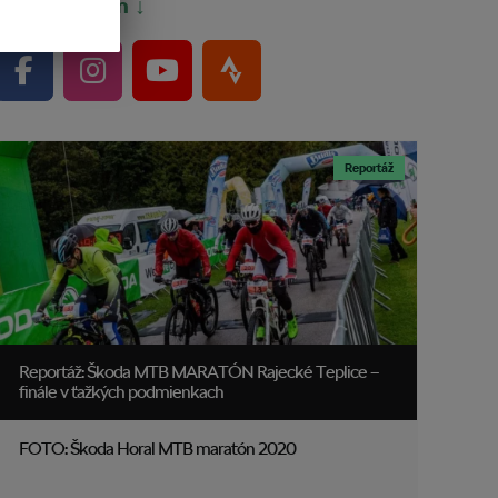
Bajkeri sem ↓
Reportáž
Reportáž: Škoda MTB MARATÓN Rajecké Teplice –
finále v ťažkých podmienkach
FOTO: Škoda Horal MTB maratón 2020