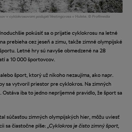
kov v cyklokrosovom podujatí Vestingcross v Hulste. © Profimedia
dnoduchšie pokúsiť sa o prijatie cyklokrosu na letné
zóna prebieha cez jeseň a zimu, takže zimné olympijské
 športu. Letné hry sú navyše obmedzené na 28
atí a 10 000 športovcov.
 alebo šport, ktorý už nikoho nezaujíma, ako napr.
by sa vytvoril priestor pre cyklokros. Na zimných
Ostáva iba to jedno nepríjemné pravidlo, že šport sa
stal súčasťou zimných olympijských hier, môžu uviesť
ii sa čiastočne píše:
„Cyklokros je čisto zimný šport,