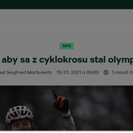
MTB
 aby sa z cyklokrosu stal olym
sal
Siegfried Mortkowitz
19. 01. 2021
o
09:00
5 minút čí