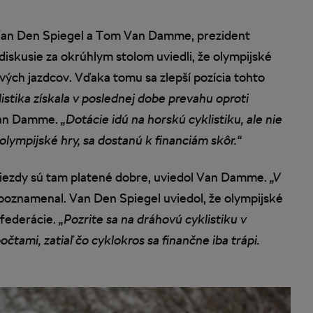
Van Den Spiegel a Tom Van Damme, prezident
 diskusie za okrúhlym stolom uviedli, že olympijské
vých jazdcov. Vďaka tomu sa zlepší pozícia tohto
listika získala v poslednej dobe prevahu oproti
Van Damme.
„Dotácie idú na horskú cyklistiku, ale nie
 olympijské hry, sa dostanú k financiám skôr.“
viezdy sú tam platené dobre, uviedol Van Damme.
„V
poznamenal. Van Den Spiegel uviedol, že olympijské
 federácie.
„Pozrite sa na dráhovú cyklistiku v
čtami, zatiaľ čo cyklokros sa finančne iba trápi.