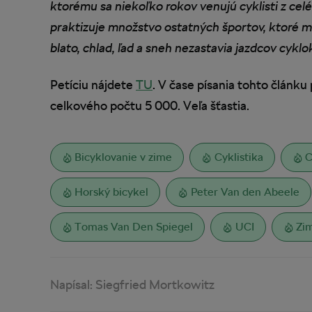
ktorému sa niekoľko rokov venujú cyklisti z celé
praktizuje množstvo ostatných športov, ktoré m
blato, chlad, ľad a sneh nezastavia jazdcov cyklo
Petíciu nájdete
TU
. V čase písania tohto článku
celkového počtu 5 000. Veľa šťastia.
Bicyklovanie v zime
Cyklistika
C
Horský bicykel
Peter Van den Abeele
Tomas Van Den Spiegel
UCI
Zi
Napísal:
Siegfried Mortkowitz