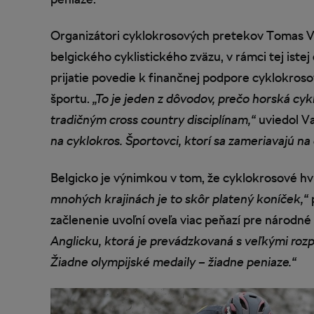
Organizátori cyklokrosových pretekov Tomas 
belgického cyklistického zväzu, v rámci tej istej
prijatie povedie k finančnej podpore cyklokroso
športu.
„To je jeden z dôvodov, prečo horská cyk
tradičným cross country disciplínam,“
uviedol 
na cyklokros. Športovci, ktorí sa zameriavajú na
Belgicko je výnimkou v tom, že cyklokrosové h
mnohých krajinách je to skôr platený koníček,“
začlenenie uvoľní oveľa viac peňazí pre národné
Anglicku, ktorá je prevádzkovaná s veľkými rozpo
Žiadne olympijské medaily – žiadne peniaze.“