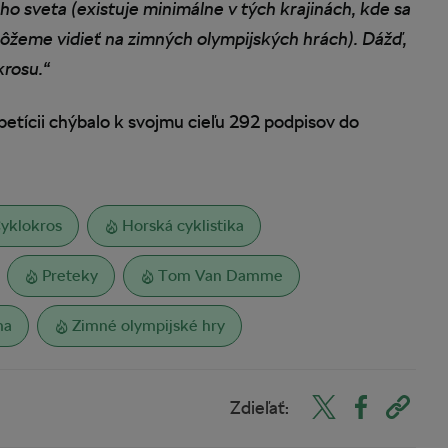
ho sveta (existuje minimálne v tých krajinách, kde sa
ôžeme vidieť na zimných olympijských hrách). Dážď,
krosu.“
 petícii chýbalo k svojmu cieľu 292 podpisov do
yklokros
Horská cyklistika
Preteky
Tom Van Damme
ma
Zimné olympijské hry
Zdieľať: