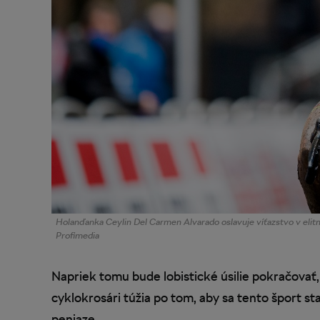
Holanďanka Ceylin Del Carmen Alvarado oslavuje víťazstvo v eli
Profimedia
Napriek tomu bude lobistické úsilie pokračovať
cyklokrosári túžia po tom, aby sa tento šport st
peniaze.