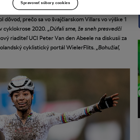
Spravovať súbory cookies
V. To nariaďuje, aby šport na zimných olympijských
l dôvod, prečo sa vo švajčiarskom Villars vo výške 1
v cyklokrose 2020.
„Dúfali sme, že sneh presvedčí
ový riaditeľ UCI Peter Van den Abeele na diskusii za
landský cyklistický portál WielerFlits.
„Bohužiaľ,