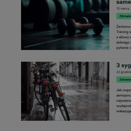
sameg
15 marca,
Zdrowie
Zarówno ć
Trening 
a siłowy
dobrego z
pytanie:
3 syg
22 grudni
Zdrowie
Jak rozpo
samopocz
najważni
wydajnoś
wskazują