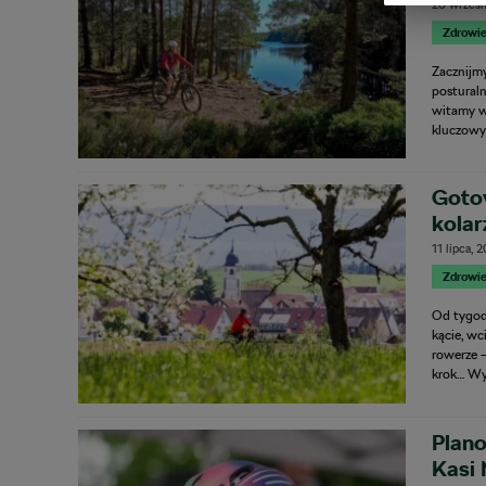
26 wrześn
Zdrowie
Zacznijmy
posturaln
witamy w 
kluczowy 
Goto
kolar
11 lipca, 
Zdrowie
Od tygod
kącie, wc
rowerze 
krok… Wyd
Plan
Kasi