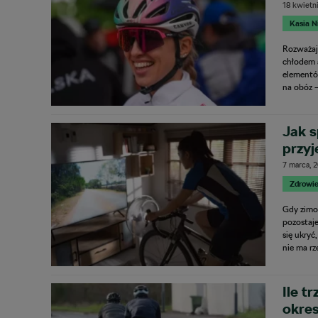
18 kwietn
Kasia 
Rozważaj
chłodem a
elementó
na obóz 
Jak s
przyj
7 marca, 
Zdrowie
Gdy zimo
pozostaje
się ukryć
nie ma rz
Ile t
okre