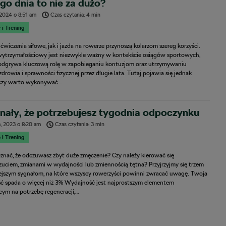
o dnia to nie za dużo?
 2024
o
8:51 am
Czas czytania: 4 min
 i Trening
wiczenia siłowe, jak i jazda na rowerze przynoszą kolarzom szereg korzyści.
wytrzymałościowy jest niezwykle ważny w kontekście osiągów sportowych,
 odgrywa kluczową rolę w zapobieganiu kontuzjom oraz utrzymywaniu
drowia i sprawności fizycznej przez długie lata. Tutaj pojawia się jednak
 czy warto wykonywać…
nały, że potrzebujesz tygodnia odpoczynku
a, 2023
o
8:20 am
Czas czytania: 3 min
 i Trening
znać, że odczuwasz zbyt duże zmęczenie? Czy należy kierować się
uciem, zmianami w wydajności lub zmiennością tętna? Przyjrzyjmy się trzem
ejszym sygnałom, na które wszyscy rowerzyści powinni zwracać uwagę. Twoja
ć spada o więcej niż 3% Wydajność jest najprostszym elementem
cym na potrzebę regeneracji,…