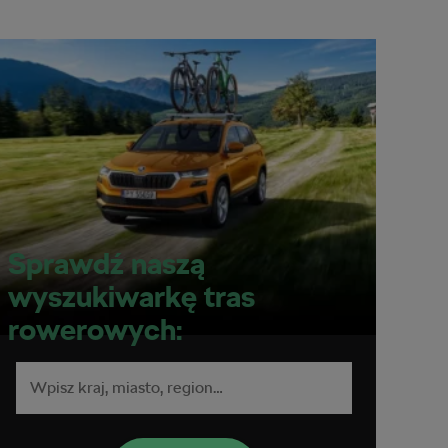
Sprawdź naszą
wyszukiwarkę tras
rowerowych: