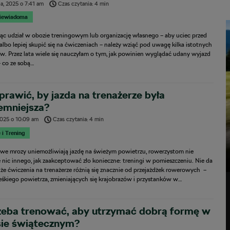
ia, 2025
o
7:41 am
Czas czytania: 4 min
Niewiadoma
ąc udział w obozie treningowym lub organizację własnego – aby uciec przed
lbo lepiej skupić się na ćwiczeniach – należy wziąć pod uwagę kilka istotnych
w. Przez lata wiele się nauczyłam o tym, jak powinien wyglądać udany wyjazd
– co ze sobą…
prawić, by jazda na trenażerze była
emniejsza?
2025
o
10:09 am
Czas czytania: 4 min
 i Trening
we mrozy uniemożliwiają jazdę na świeżym powietrzu, rowerzystom nie
 nic innego, jak zaakceptować zło konieczne: treningi w pomieszczeniu. Nie da
, że ćwiczenia na trenażerze różnią się znacznie od przejażdżek rowerowych –
eśkiego powietrza, zmieniających się krajobrazów i przystanków w…
rzeba trenować, aby utrzymać dobrą formę w
sie świątecznym?