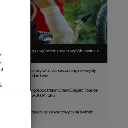
Czas rozpocząć sezon rowerowy! Ale zanim to
y
zrobisz…
,
da
Raz na cztery lata… Zapowiada się niezwykły
rok w kolarstwie
e.
Włochy gospodarzem Grand Départ Tour de
France w 2024 roku
5 najlepszych tras rowerowych na świecie