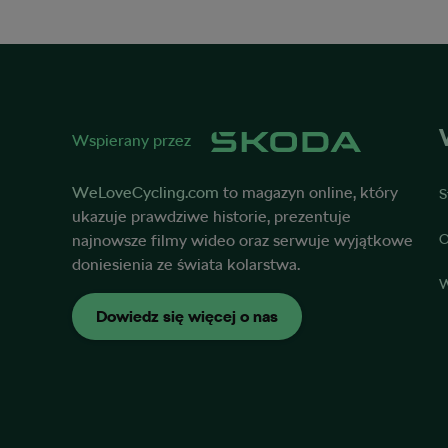
Wspierany przez
WeLoveCycling.com
to magazyn online, który
S
ukazuje prawdziwe historie, prezentuje
najnowsze filmy wideo oraz serwuje wyjątkowe
O
doniesienia ze świata kolarstwa.
W
Dowiedz się więcej o nas