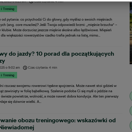
ia, 2025
o
8:25 am
Czas czytania: 4 min
 i Trening
 od pytania: co przychodzi Ci do głowy, gdy myślisz o swoich mięśniach
ych (ang. core muscles)? Jeśli Twoja odpowiedź brzmi: „mięśnie brzucha” –
klubie. Może dorzucisz jeszcze mięśnie skośne albo lędźwiowe. Mięsień
dla większości rowerzystów rzadko trafia jednak na listę, mimo…
wy do jazdy? 10 porad dla początkujących
zy
2025
o
9:02 am
Czas czytania: 4 min
 i Trening
ni rzucasz swojemu rowerowi tęskne spojrzenia. Może nawet stoi gdzieś w
iąż zawinięty w folię bąbelkową. Szalenie podoba Ci się myśl o jeździe na
– świeże powietrze, wolność, a może nawet dobra kondycja. Ale ten pierwszy
aje się dziwnie wielki. A…
owanie obozu treningowego: wskazówki od
 Niewiadomej