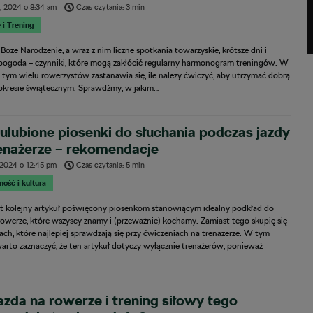
a, 2024
o
8:34 am
Czas czytania: 3 min
 i Trening
ę Boże Narodzenie, a wraz z nim liczne spotkania towarzyskie, krótsze dni i
pogoda – czynniki, które mogą zakłócić regularny harmonogram treningów. W
 tym wielu rowerzystów zastanawia się, ile należy ćwiczyć, aby utrzymać dobrą
okresie świątecznym. Sprawdźmy, w jakim…
ulubione piosenki do słuchania podczas jazdy
enażerze – rekomendacje
 2024
o
12:45 pm
Czas czytania: 5 min
ność i kultura
est kolejny artykuł poświęcony piosenkom stanowiącym idealny podkład do
rowerze, które wszyscy znamy i (przeważnie) kochamy. Zamiast tego skupię się
ch, które najlepiej sprawdzają się przy ćwiczeniach na trenażerze. W tym
arto zaznaczyć, że ten artykuł dotyczy wyłącznie trenażerów, ponieważ
e…
azda na rowerze i trening siłowy tego