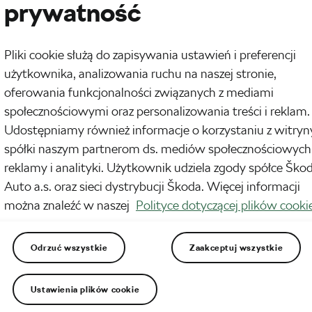
prywatność
arstwa uwielbia komplikować rzeczy. Analizujemy FTP, strefy mocy i idealną
ę interwałów. Tymczasem najnowsze badania dotyczące treningu siłowego
ą zaskakująco prosty komunikat: po prostu ćwicz regularnie. Regularność ma
Pliki cookie służą do zapisywania ustawień i preferencji
ze znaczenie. Stowarzyszenie American College of Sports Medicine
użytkownika, analizowania ruchu na naszej stronie,
ało pierwszą od 17 lat dużą aktualizację zaleceń…
oferowania funkcjonalności związanych z mediami
społecznościowymi oraz personalizowania treści i reklam.
bić dzień przed wyścigiem kolarskim –
wodnik
Udostępniamy również informacje o korzystaniu z witryn
spółki naszym partnerom ds. mediów społecznościowych
026
o
10:29 am
Czas czytania: 3 min
 i Trening
reklamy i analityki. Użytkownik udziela zgody spółce Ško
Auto a.s. oraz sieci dystrybucji Škoda. Więcej informacji
zed wyścigiem większość kolarzy nagle zaczyna się zachowywać jak dwie
 różne osoby. Jedna chce spokojnie odpocząć i cieszyć się wykonaniem
można znaleźć w naszej
Polityce dotyczącej plików cooki
ch dotychczasowych treningów. Druga o północy gorączkowo sprawdza w
ie najnowsze artykuły o optymalnym ciśnieniu w oponach, jednocześnie
c makaron prosto z garnka. Prawda…
Odrzuć wszystkie
Zaakceptuj wszystkie
ona: najbardziej niedoceniany z mięśni
Ustawienia plików cookie
uralnych