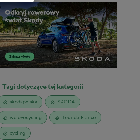
Tagi dotyczące tej kategorii
skodapolska
SKODA
welovecycling
Tour de France
cycling