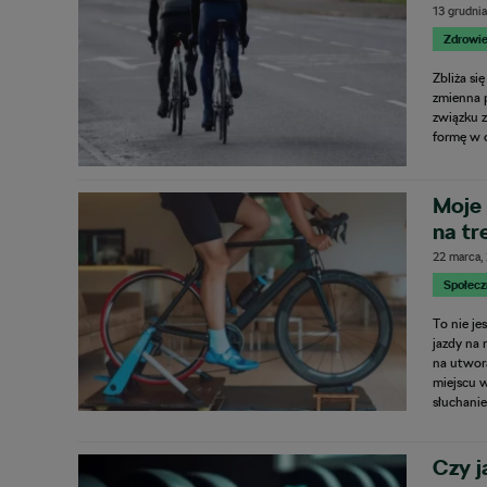
13 grudni
Zdrowie
Zbliża si
zmienna 
związku z
formę w 
Moje 
na tr
22 marca,
Społecz
To nie j
jazdy na 
na utwora
miejscu w
słuchani
Czy j