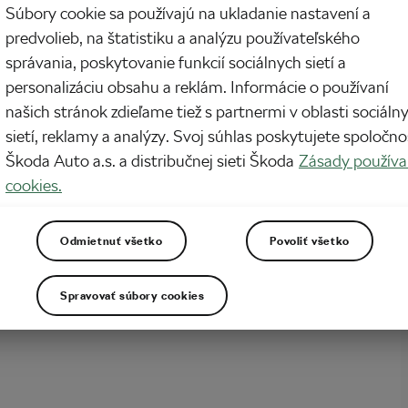
zdím buď málo, alebo po overených cestičkách. Tento rok som však pristúpil na
Súbory cookie sa používajú na ukladanie nastavení a
a budem venovať aj krásam Slovenska. Začal som krásnym mestečkom Svätým
predvolieb, na štatistiku a analýzu používateľského
oré je skutočne príjemné mesto pre rodiny na horských aj cestných bicykloch.
správania, poskytovanie funkcií sociálnych sietí a
personalizáciu obsahu a reklám. Informácie o používaní
našich stránok zdieľame tiež s partnermi v oblasti sociáln
sietí, reklamy a analýzy. Svoj súhlas poskytujete spoločno
Škoda Auto a.s. a distribučnej sieti Škoda
Zásady používa
cookies.
Odmietnuť všetko
Povoliť všetko
Spravovať súbory cookies