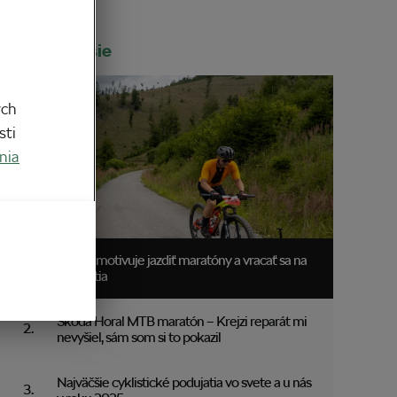
Najčítanejšie
ych
sti
nia
Čo ma motivuje jazdiť maratóny a vracať sa na
podujatia
Škoda Horal MTB maratón – Krejzi reparát mi
nevyšiel, sám som si to pokazil
Najväčšie cyklistické podujatia vo svete a u nás