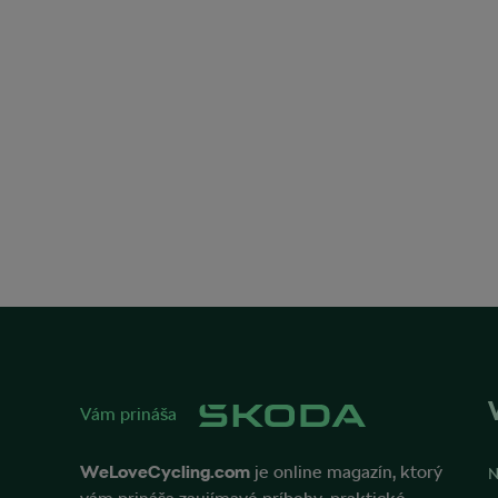
Vám prináša
WeLoveCycling.com
je online magazín, ktorý
N