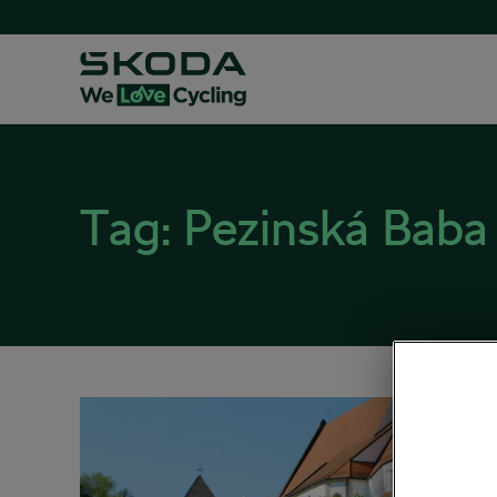
Tag:
Pezinská Baba
Poho
25. 04. 2
Blog