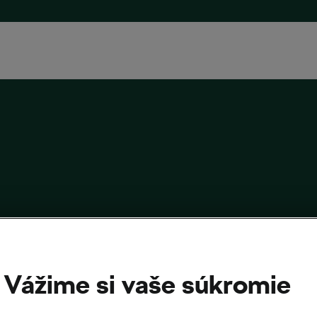
dová bicyklovačka vo Svätom Jure
Vážime si vaše súkromie
018
o
12:59