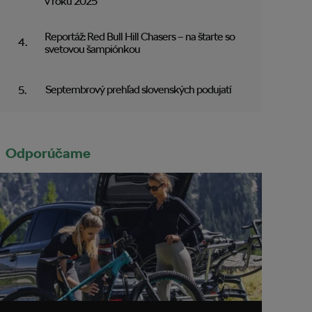
v roku 2025
Reportáž: Red Bull Hill Chasers – na štarte so
svetovou šampiónkou
Septembrový prehľad slovenských podujatí
Odporúčame