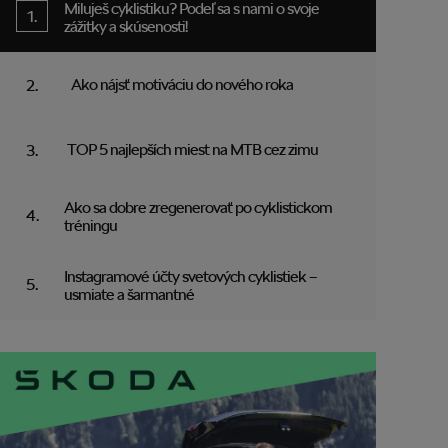
Miluješ cyklistiku? Podeľ sa s nami o svoje
zážitky a skúsenosti!
Ako nájsť motiváciu do nového roka
TOP 5 najlepších miest na MTB cez zimu
Ako sa dobre zregenerovať po cyklistickom
tréningu
Instagramové účty svetových cyklistiek –
usmiate a šarmantné