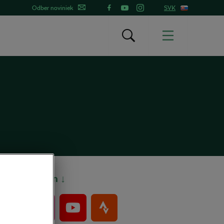
Odber noviniek
SVK
Bajkeri sem ↓