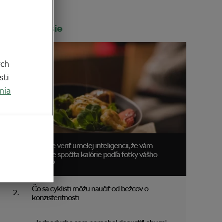
Najčítanejšie
ych
sti
nia
Môžete veriť umelej inteligencii, že vám
správne spočíta kalórie podľa fotky vášho
obeda?
Čo sa cyklisti môžu naučiť od bežcov o
konzistentnosti