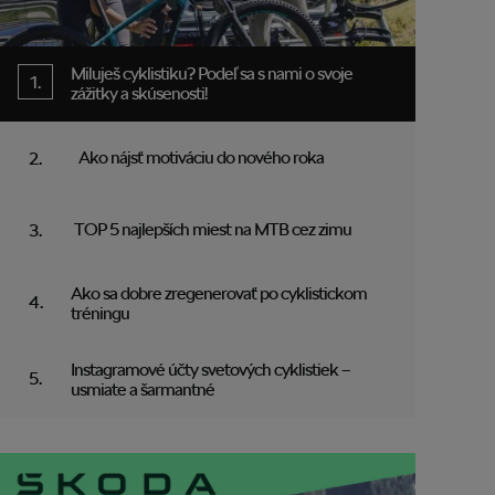
Miluješ cyklistiku? Podeľ sa s nami o svoje
zážitky a skúsenosti!
Ako nájsť motiváciu do nového roka
TOP 5 najlepších miest na MTB cez zimu
Ako sa dobre zregenerovať po cyklistickom
tréningu
Instagramové účty svetových cyklistiek –
usmiate a šarmantné