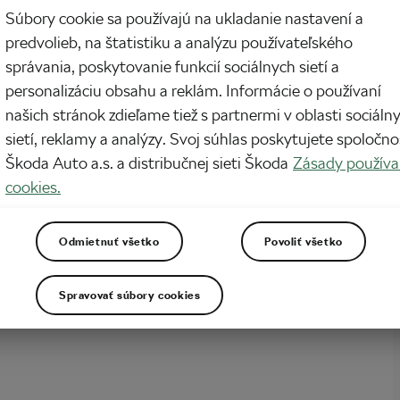
vení slova Sicília mnohým z nás príde na um scéna z Krstného otca, v ktorej sa
Súbory cookie sa používajú na ukladanie nastavení a
orleone prechádza práve v Corleone a priľahlých oblastiach. Teplo, členitá
pokoj a dobré jedlo. Je to dostatočný dôvod, prečo sa tam vybrať aj na bicykli?
predvolieb, na štatistiku a analýzu používateľského
správania, poskytovanie funkcií sociálnych sietí a
personalizáciu obsahu a reklám. Informácie o používaní
našich stránok zdieľame tiež s partnermi v oblasti sociáln
sietí, reklamy a analýzy. Svoj súhlas poskytujete spoločno
Škoda Auto a.s. a distribučnej sieti Škoda
Zásady používa
cookies.
Odmietnuť všetko
Povoliť všetko
Spravovať súbory cookies