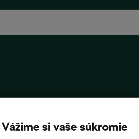
stická destinácia – stredomorská Sicília
019
o
08:19
5 minút čítania
Vážime si vaše súkromie
čame