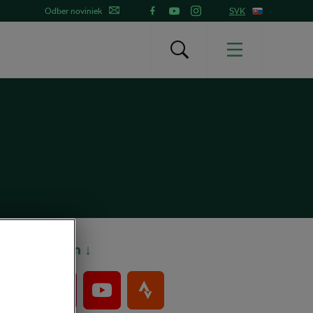
Odber noviniek
SVK
Bajkeri sem ↓