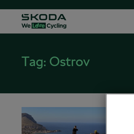
Tag:
Ostrov
Cykli
04. 03. 2
Odporú