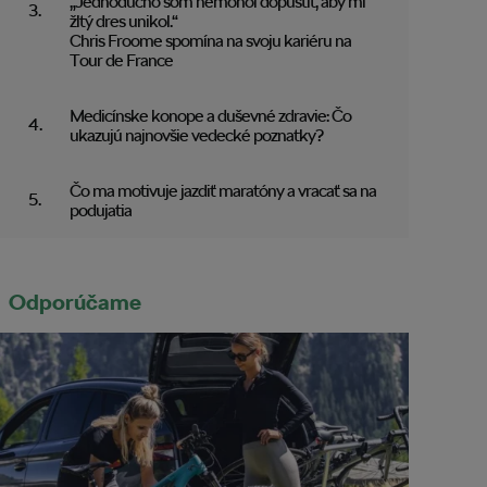
„Jednoducho som nemohol dopustiť, aby mi
žltý dres unikol.“
Chris Froome spomína na svoju kariéru na
Tour de France
Medicínske konope a duševné zdravie: Čo
ukazujú najnovšie vedecké poznatky?
Čo ma motivuje jazdiť maratóny a vracať sa na
podujatia
Odporúčame