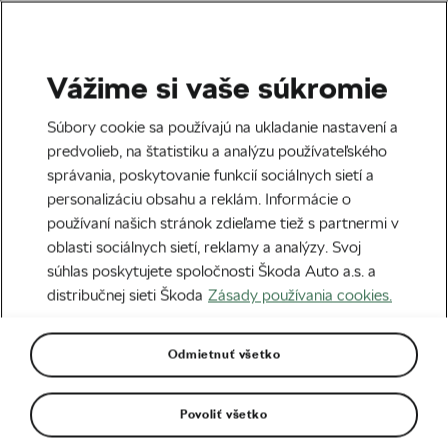
Vážime si vaše súkromie
Tag:
MTB vylepšenia
Súbory cookie sa používajú na ukladanie nastavení a
predvolieb, na štatistiku a analýzu používateľského
správania, poskytovanie funkcií sociálnych sietí a
personalizáciu obsahu a reklám. Informácie o
používaní našich stránok zdieľame tiež s partnermi v
7 extrémne lacných MTB upgradov
oblasti sociálnych sietí, reklamy a analýzy. Svoj
08. 07. 2022
o
07:15
7 minút čítania
súhlas poskytujete spoločnosti Škoda Auto a.s. a
MTB
distribučnej sieti Škoda
Zásady používania cookies.
Odmietnuť všetko
Bajkeri sem ↓
Povoliť všetko