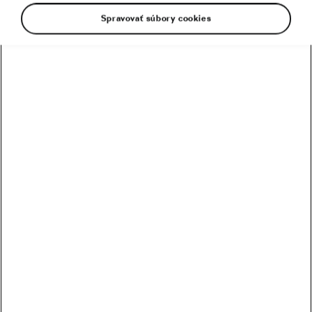
Spravovať súbory cookies
Najčítanejšie
Prečo je apríl najnebezpečnejším mesiacom z hľadiska
pretrénovania
Ružový šum verzus štuple do uší: Čo je vhodnejšie na
spanie?