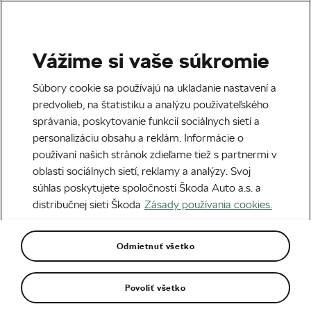
Vážime si vaše súkromie
Tag:
Dánsko
Súbory cookie sa používajú na ukladanie nastavení a
predvolieb, na štatistiku a analýzu používateľského
správania, poskytovanie funkcií sociálnych sietí a
personalizáciu obsahu a reklám. Informácie o
používaní našich stránok zdieľame tiež s partnermi v
Tour de France 2022 – o čom bude
oblasti sociálnych sietí, reklamy a analýzy. Svoj
tohoročná Stará dáma?
27. 06. 2022
o
08:00
4 minúty čítania
súhlas poskytujete spoločnosti Škoda Auto a.s. a
Profesionáli
distribučnej sieti Škoda
Zásady používania cookies.
Odmietnuť všetko
Bajkeri sem ↓
Povoliť všetko