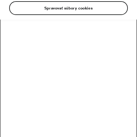
Spravovať súbory cookies
Najčítanejšie
Pogačar vystúpil na cyklistický Olymp s piatym
triumfom na Tour de France
Tour de France po druhom týždni: šok v 15. etape,
Vingegaard po páde odstupuje