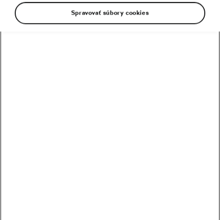
Odporúčame
Spravovať súbory cookies
Ako vylepšiť váš starý bicykel za málo
peňazí?
18. 10. 2018
o
07:58
5 minút čítania
Údržba
Sprievodca kúpou používaného
bicykla
06. 06. 2018
o
15:07
Nákupný poradca
Bajkeri sem ↓