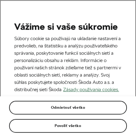
Vážime si vaše súkromie
Tag:
Bicykel z druhej
Súbory cookie sa používajú na ukladanie nastavení a
predvolieb, na štatistiku a analýzu používateľského
ruky
správania, poskytovanie funkcií sociálnych sietí a
personalizáciu obsahu a reklám. Informácie o
používaní našich stránok zdieľame tiež s partnermi v
oblasti sociálnych sietí, reklamy a analýzy. Svoj
súhlas poskytujete spoločnosti Škoda Auto a.s. a
Kúpa jazdeného bicykla – tipy a rady
16. 02. 2021
o
09:00
4 minúty čítania
distribučnej sieti Škoda
Zásady používania cookies.
Odporúčame
Odmietnuť všetko
Recyklovanie bicyklov: Prečo je to
Povoliť všetko
dôležité?
07. 08. 2020
o
08:00
7 minút čítania