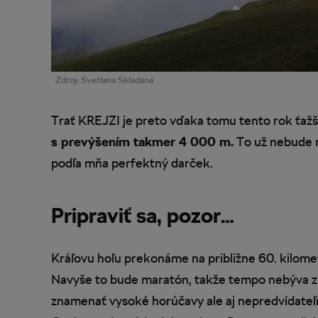
Zdroj: Svetlana Skladaná
Trať KREJZI je preto vďaka tomu tento rok ťažš
s prevýšením takmer 4 000 m.
To už nebude m
podľa mňa perfektný darček.
Pripraviť sa, pozor…
Kráľovu hoľu prekonáme na približne 60. kilometr
Navyše to bude maratón, takže tempo nebýva zr
znamenať vysoké horúčavy ale aj nepredvídateľ