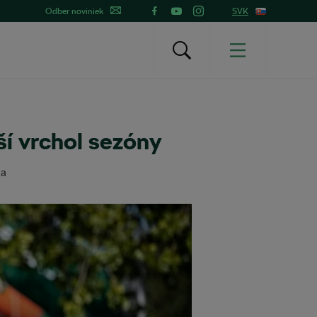
Odber noviniek
SVK
í vrchol sezóny
ia