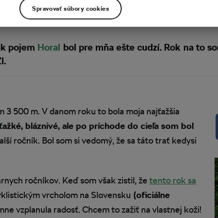
Spravovať súbory cookies
tak pojem
Horal
bol pre mňa ešte cudzí. Rok na to so
I.
m 3 500 m. V danom roku to bola moja najťažšia
ťažké, bláznivé, ale po príchode do cieľa som bol
ďalší ročník. Bol som si vedomý, že sa táto trať kedysi
árnych ročníkov. Keď som však zistil, že
tento rok sa
yklistickým vrcholom na Slovensku
(oficiálne
 mne vzplanula radosť. Chcem to zažiť na vlastnej koži!