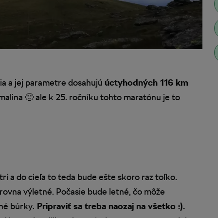
ia a jej parametre dosahujú
úctyhodných 116 km
alina 🙂 ale k 25. ročníku tohto maratónu je to
i a do cieľa to teda bude ešte skoro raz toľko.
ovna výletné. Počasie bude letné, čo môže
né búrky.
Pripraviť sa treba naozaj na všetko :).