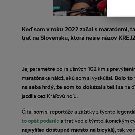
Keď som v roku 2022 začal s maratónmi, 
trať na Slovensku, ktorá nesie názov KREJZ
Jej parametre boli slušných 102 km s prevýšení
maratónska nálož, akú som si vyskúšal.
Bolo to 
na seba hrdý, že som to dokázal
a tešil sa na 
jazdila cez Kráľovú hoľu.
Čítal som si reportáže a zážitky z týchto legend
to opäť podarilo
a trať vedie týmto ikonickým c
najvyššie dostupné miesto na bicykli)
, tak vo