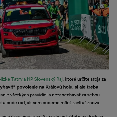
ízke Tatry a NP Slovenský Raj
, ktoré určite stoja za
baviť“ povolenie na Kráľovú hoľu, si ale treba
vanie všetkých pravidiel a nezanechávať za sebou
lista bude rád, ak sem budeme môcť zavítať znova.
 veľa času neostáva. Ak si ale netrúfate na doslova