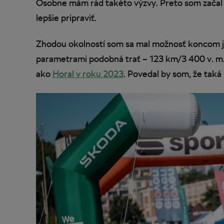
Osobne mám rád takéto výzvy. Preto som začal aj
lepšie pripraviť.
Zhodou okolností som sa mal možnosť koncom jú
parametrami podobná trať – 123 km/3 400 v. m. N
ako
Horal v roku 2023
. Povedal by som, že taká