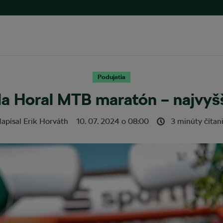
Podujatia
a Horal MTB maratón – najvyšš
apísal
Erik Horváth
10. 07. 2024
o
08:00
3 minúty čítan