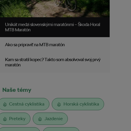
Unikát medzi slovenskými maratónmi – Škoda Horal
MTB Maratón
Ako sa pripraviť na MTB maratón
Kam sa stratil kopec? Takto som absolvoval svoj prvý
maratón
Naše témy
Cestná cyklistika
Horská cyklistika
Preteky
Jazdenie