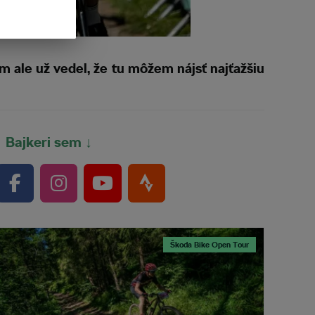
m ale už vedel, že tu môžem nájsť najťažšiu
Bajkeri sem ↓
Škoda Bike Open Tour