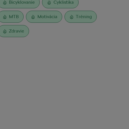
Bicyklovanie
Cyklistika
MTB
Motivácia
Tréning
Zdravie