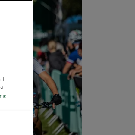
ych
sti
nia