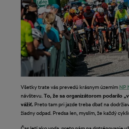
Všetky trate vás prevedú krásnym územím
NP N
návštevu.
To, že sa organizátorom podarilo „vy
vážiť.
Preto tam pri jazde treba dbať na dodržia
žiadny odpad. Predsa len, myslím, že každý cyk
Čas letí ako voda, preto nám na dotrénovanie už