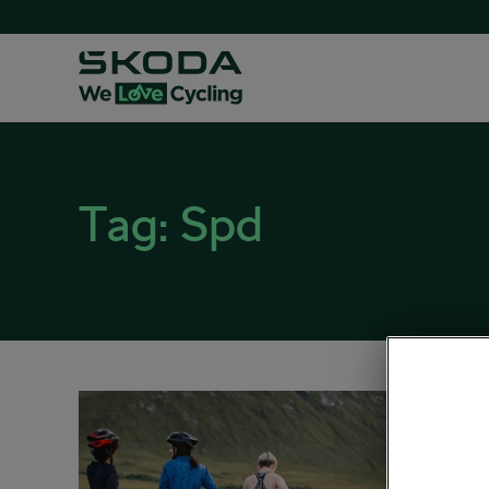
Tag:
Spd
Cykli
nero
11. 10. 20
Zábava