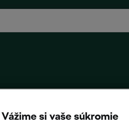
stický slang, ktorému možno ani vy
Vážime si vaše súkromie
zumiete
19
o
10:48
8 minút čítania