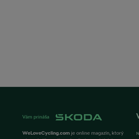
Vám prináša
WeLoveCycling.com
je online magazín, ktorý
N