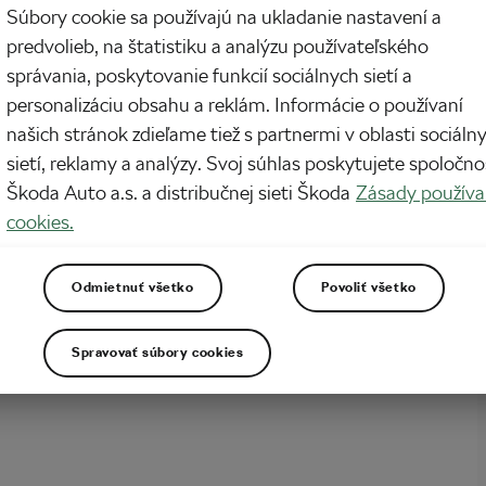
Súbory cookie sa používajú na ukladanie nastavení a
ie sa o cyklistike v prostredí cyklistov niekedy nie je také jednoduché, ako sa
predvolieb, na štatistiku a analýzu používateľského
. Najmä vo chvíľach, ak s cyklistikou ešte len začínate, vyznať a orientovať sa v
správania, poskytovanie funkcií sociálnych sietí a
ojmoch a cyklistickom žargóne môže byť veľmi stresujúce a v neposlednom
emotivujúce.…
personalizáciu obsahu a reklám. Informácie o používaní
našich stránok zdieľame tiež s partnermi v oblasti sociáln
sietí, reklamy a analýzy. Svoj súhlas poskytujete spoločno
Škoda Auto a.s. a distribučnej sieti Škoda
Zásady používa
cookies.
Odmietnuť všetko
Povoliť všetko
Spravovať súbory cookies