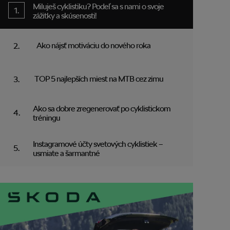
Miluješ cyklistiku? Podeľ sa s nami o svoje
zážitky a skúsenosti!
Ako nájsť motiváciu do nového roka
TOP 5 najlepších miest na MTB cez zimu
Ako sa dobre zregenerovať po cyklistickom
tréningu
Instagramové účty svetových cyklistiek –
usmiate a šarmantné