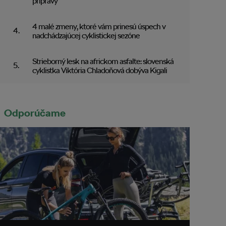
prípravy
4 malé zmeny, ktoré vám prinesú úspech v
nadchádzajúcej cyklistickej sezóne
Strieborný lesk na africkom asfalte: slovenská
cyklistka Viktória Chladoňová dobýva Kigali
Odporúčame