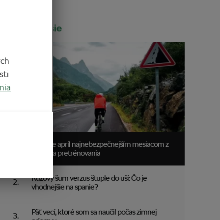
Najčítanejšie
ych
sti
nia
Prečo je apríl najnebezpečnejším mesiacom z
hľadiska pretrénovania
Ružový šum verzus štuple do uší: Čo je
vhodnejšie na spanie?
Päť vecí, ktoré som sa naučil počas zimnej