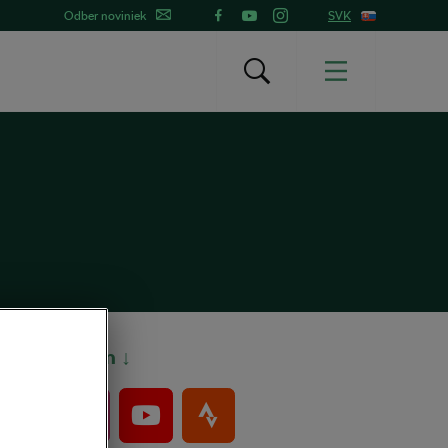
Odber noviniek
SVK
Bajkeri sem ↓