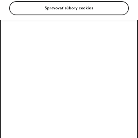
Spravovať súbory cookies
Peter Sagan v Bergene prepísal
históriu
25. 09. 2017
o
15:02
Cestná cyklistika
Majstrovstvá sveta sú v plnom prúde,
trať by mala Saganovi sedieť
21. 09. 2017
o
15:11
Cestná cyklistika
Bajkeri sem ↓