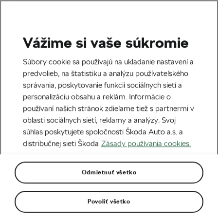
Vážime si vaše súkromie
Tag:
Nórsko
Súbory cookie sa používajú na ukladanie nastavení a
predvolieb, na štatistiku a analýzu používateľského
správania, poskytovanie funkcií sociálnych sietí a
personalizáciu obsahu a reklám. Informácie o
používaní našich stránok zdieľame tiež s partnermi v
Máj 2023 – kde sa bude pretekať vo
oblasti sociálnych sietí, reklamy a analýzy. Svoj
svete
30. 04. 2023
o
08:00
3 minúty čítania
súhlas poskytujete spoločnosti Škoda Auto a.s. a
Podujatia
distribučnej sieti Škoda
Zásady používania cookies.
Odmietnuť všetko
Najpodivnejšie trofeje v cyklistike
27. 03. 2023
o
07:30
6 minút čítania
Zábava
Povoliť všetko