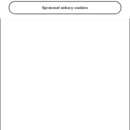
Spravovať súbory cookies
Najčítanejšie
„Jednoducho som nemohol dopustiť, aby mi žltý dres
unikol.“
Chris Froome spomína na svoju kariéru na Tour de
France