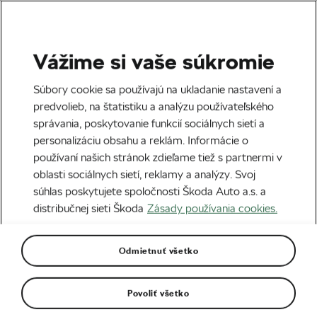
Vážime si vaše súkromie
Tag:
Bernardo Ruiz
Súbory cookie sa používajú na ukladanie nastavení a
predvolieb, na štatistiku a analýzu používateľského
správania, poskytovanie funkcií sociálnych sietí a
personalizáciu obsahu a reklám. Informácie o
používaní našich stránok zdieľame tiež s partnermi v
6 rebelov cestnej cyklistiky
oblasti sociálnych sietí, reklamy a analýzy. Svoj
21. 12. 2020
o
09:00
7 minút čítania
súhlas poskytujete spoločnosti Škoda Auto a.s. a
Cestná cyklistika
distribučnej sieti Škoda
Zásady používania cookies.
Odmietnuť všetko
Bajkeri sem ↓
Povoliť všetko