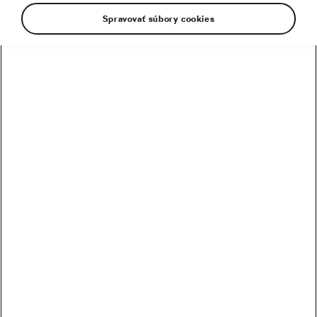
Spravovať súbory cookies
Tip na výlet: Geopark Megoňky – Šance – rodinný výlet
za históriou
Ružový šum verzus štuple do uší: Čo je vhodnejšie na
spanie?
Škoda podporila projekt BODKi – knižná novinka nielen
pre cyklistov
Ako zvládnuť jazdu v blate a užiť si ju naplno