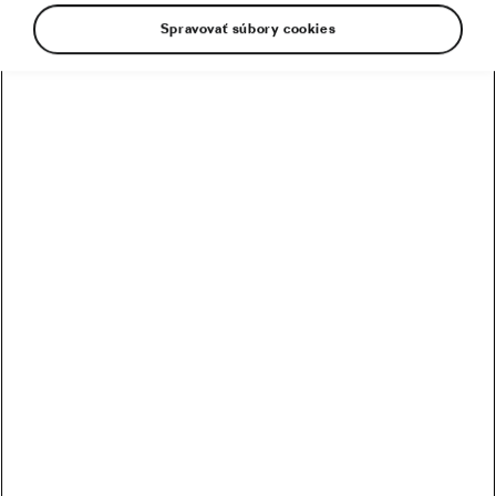
Spravovať súbory cookies
Príroda v októbri začne naplno hrať všetkými
farbami – a nadšenci cyklistiky počas tohto
krásneho ročného obdobia veľmi radi plánujú
veľkolepé jesenné dobrodružstvá na dvoch
kolesách. Európa so svojou rozmanitou prírodou
a bohatou kultúrnou históriou ponúka širokú
škálu malebných cyklistických trás, na ktorých
si môžete vychutnať jedinečnú krásu
jesene. Pozývame aj vás, aby ste sa vydali na
niektorú z najmalebnejších jesenných