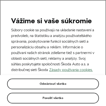
Vážime si vaše súkromie
Zábava
Súbory cookie sa používajú na ukladanie nastavení a
7 najčarovnejších jesenných
predvolieb, na štatistiku a analýzu používateľského
správania, poskytovanie funkcií sociálnych sietí a
trás Európy
personalizáciu obsahu a reklám. Informácie o
používaní našich stránok zdieľame tiež s partnermi v
Napísal
Megan Flottorp
30. 10. 2023
o
10:59
oblasti sociálnych sietí, reklamy a analýzy. Svoj
5 minút čítania
súhlas poskytujete spoločnosti Škoda Auto a.s. a
distribučnej sieti Škoda
Zásady používania cookies.
Odmietnuť všetko
Povoliť všetko