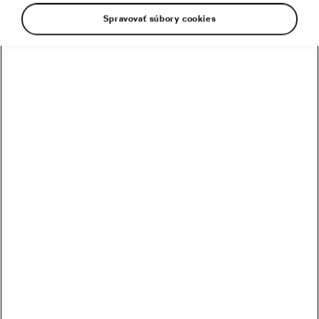
Spravovať súbory cookies
Nepríjemné správy spojené s rušením nielen
profesionálnych, ale aj amatérskych
a regionálnych pretekov neobišli ani Slovensko.
Aj keď od mnohých z nich nás delia mesiace,
viacerí organizátori už poskytli svoje stanoviská
o konaní alebo nekonaní sa jednotlivých
podujatí. Ako je to so Škoda BIKE OPEN TOUR
2020?
Podľa súčasného stavu sa pomaly dostávame