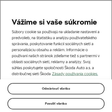
Vážime si vaše súkromie
Škoda Bike Open Tour
Súbory cookie sa používajú na ukladanie nastavení a
Škoda BIKE OPEN TOUR
predvolieb, na štatistiku a analýzu používateľského
správania, poskytovanie funkcií sociálnych sietí a
2020 – zapretekáme si ešte
personalizáciu obsahu a reklám. Informácie o
v tomto roku?
používaní našich stránok zdieľame tiež s partnermi v
oblasti sociálnych sietí, reklamy a analýzy. Svoj
Napísal
WeLoveCycling
25. 05. 2020
o
05:58
súhlas poskytujete spoločnosti Škoda Auto a.s. a
3 minúty čítania
distribučnej sieti Škoda
Zásady používania cookies.
Odmietnuť všetko
Povoliť všetko