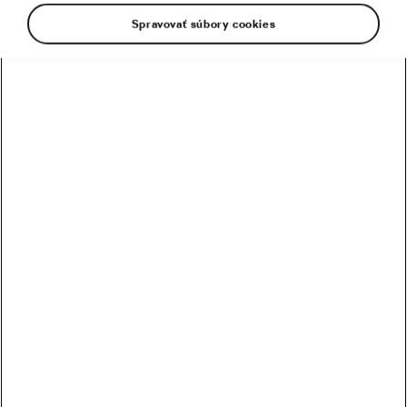
Spravovať súbory cookies
Teplé počasie stále láka na bicykel. Avšak
profíci už svoju sezónu dozaista uzavreli. Určite
tak urobil najlepší Slovák, Peter Sagan, ktorý aj
v tomto roku bodoval na viacerých hodnotných
podujatiach. Aj keď ho o niekoľko mesiacov
neuvidíme v dúhových farbách, stále to bude
superhviezda zo Slovenska. Pozrime sa na to,
ako vyzerala jeho tohtoročná sezóna.
Peter Sagan v profipelotóne počas svojej vyše
desaťročnej kariéry nazbieral už
113 profesionálnych