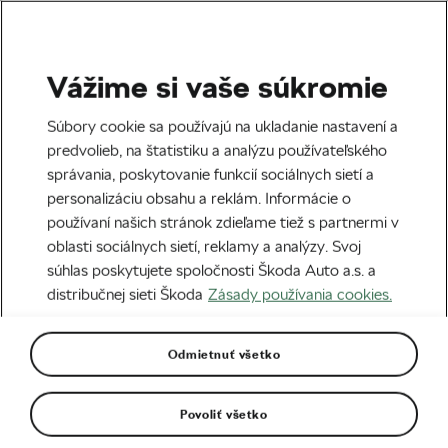
Vážime si vaše súkromie
Cestná cyklistika
Súbory cookie sa používajú na ukladanie nastavení a
Peter Sagan a jeho sezóna
predvolieb, na štatistiku a analýzu používateľského
správania, poskytovanie funkcií sociálnych sietí a
2019 v kocke
personalizáciu obsahu a reklám. Informácie o
používaní našich stránok zdieľame tiež s partnermi v
Napísal
We Love Cycling
18. 10. 2019
o
11:31
oblasti sociálnych sietí, reklamy a analýzy. Svoj
9 minút čítania
súhlas poskytujete spoločnosti Škoda Auto a.s. a
distribučnej sieti Škoda
Zásady používania cookies.
Odmietnuť všetko
Povoliť všetko