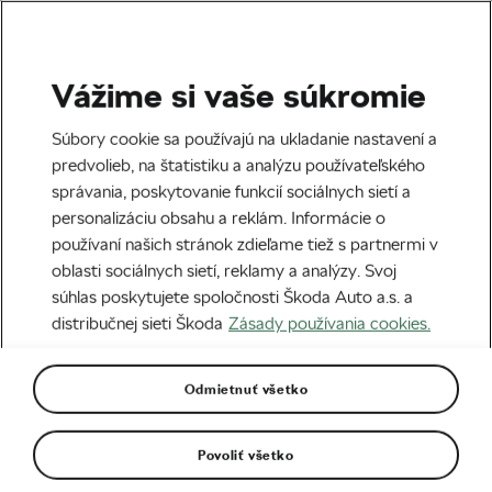
Vážime si vaše súkromie
MTB
Súbory cookie sa používajú na ukladanie nastavení a
FOTO: Škoda Horal MTB
predvolieb, na štatistiku a analýzu používateľského
správania, poskytovanie funkcií sociálnych sietí a
maratón
personalizáciu obsahu a reklám. Informácie o
používaní našich stránok zdieľame tiež s partnermi v
Napísal
We Love Cycling
17. 08. 2018
o
12:10
oblasti sociálnych sietí, reklamy a analýzy. Svoj
súhlas poskytujete spoločnosti Škoda Auto a.s. a
distribučnej sieti Škoda
Zásady používania cookies.
Odmietnuť všetko
Povoliť všetko