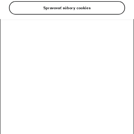
Spravovať súbory cookies
Tento obsah je hostovaný treťou stranou
(www.youtube.com). Prístupom k tomuto
externému obsahu a jeho zobrazením
beriete na vedomie, že môže dôjsť k
zobraziť viac fotografií