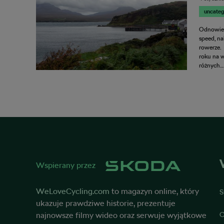
uncateg
Odnowien
speed, na
rowerze.
roku na 
różnych…
Wspierany przez
WeLoveCycling.com
to magazyn online, który
S
ukazuje prawdziwe historie, prezentuje
najnowsze filmy wideo oraz serwuje wyjątkowe
O