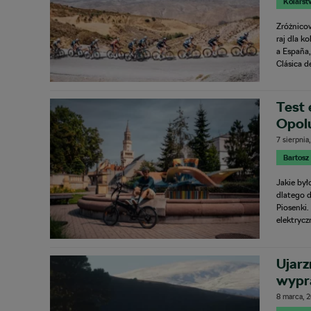
Kolarst
Zróżnicow
raj dla k
a España,
Clásica d
Test 
Opol
7 sierpnia
Bartosz
Jakie by
dlatego d
Piosenki
elektrycz
Ujarz
wypr
8 marca, 