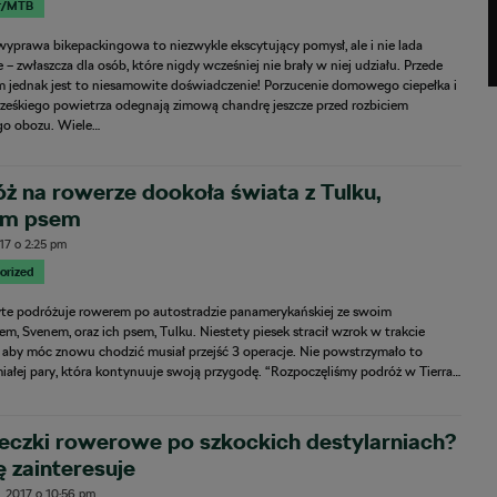
r/MTB
yprawa bikepackingowa to niezwykle ekscytujący pomysł, ale i nie lada
– zwłaszcza dla osób, które nigdy wcześniej nie brały w niej udziału. Przede
m jednak jest to niesamowite doświadczenie! Porzucenie domowego ciepełka i
ześkiego powietrza odegnają zimową chandrę jeszcze przed rozbiciem
go obozu. Wiele…
ż na rowerze dookoła świata z Tulku,
ym psem
017
o
2:25 pm
orized
lyte podróżuje rowerem po autostradzie panamerykańskiej ze swoim
lem, Svenem, oraz ich psem, Tulku. Niestety piesek stracił wzrok w trakcie
i aby móc znowu chodzić musiał przejść 3 operacje. Nie powstrzymało to
iałej pary, która kontynuuje swoją przygodę. “Rozpoczęliśmy podróż w Tierra…
eczki rowerowe po szkockich destylarniach?
ę zainteresuje
, 2017
o
10:56 pm