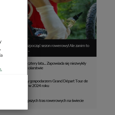
y
Czas rozpocząć sezon rowerowy! Ale zanim to
,
zrobisz…
da
Raz na cztery lata… Zapowiada się niezwykły
rok w kolarstwie
e.
Włochy gospodarzem Grand Départ Tour de
France w 2024 roku
5 najlepszych tras rowerowych na świecie