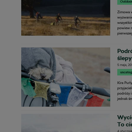
Outdoo
Zimowa w
wyzwanie 
wszystki
powiew r
pierwsze
Podró
ślep
5 maja, 2
uncateg
Kira Pur
przyjacie
podróży 
jednak śm
Wyci
To ci
4 stycznia