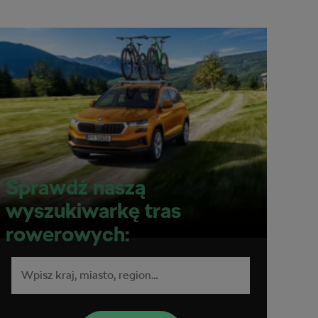
Sprawdź naszą
wyszukiwarkę tras
rowerowych: