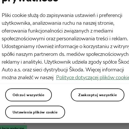
ędzie wpis, w którym chwalę się swoim powrotem na hiszpańskie wybrzeże
anca, choć faktycznie wycieczka w to miejsce po 18 latach była niesamowitym
Pliki cookie służą do zapisywania ustawień i preferencji
em. Będzie to swego rodzaju poradnik, w którym na bazie swoich doświadczeń
użytkownika, analizowania ruchu na naszej stronie,
 jak zaplanować wyjazd rowerowy do Hiszpanii…
oferowania funkcjonalności związanych z mediami
społecznościowymi oraz personalizowania treści i reklam.
opokoleniowe przygody na dwóch kółkach
Udostępniamy również informacje o korzystaniu z witryn
, 2025
o
7:27 am
Czas czytania: 4 min
spółki naszym partnerom ds. mediów społecznościowych
 i Trening
reklamy i analityki. Użytkownik udziela zgody spółce Ško
zczerzy: jazda na rowerze to magiczne doświadczenie. Wolność, świeże
Auto a.s. oraz sieci dystrybucji Škoda. Więcej informacji
e i to cudowne poczucie wyższości, gdy mijamy korki w godzinach szczytu…
można znaleźć w naszej
Polityce dotyczącej plików cooki
y się, że nie da się czerpać z tych chwil jeszcze więcej radości. Nic bardziej
 wystarczy dzielić je z osobami, które swego…
Odrzuć wszystkie
Zaakceptuj wszystkie
na jazda: jak wyznaczać kolarskie cele dla
Ustawienia plików cookie
ga?
2025
o
8:35 am
Czas czytania: 2 min
 i życie społeczne