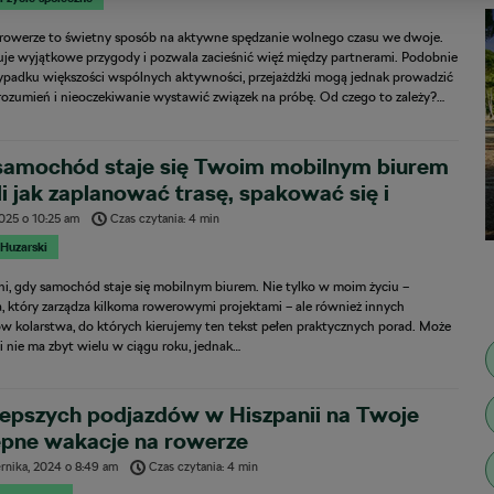
 rowerze to świetny sposób na aktywne spędzanie wolnego czasu we dwoje.
je wyjątkowe przygody i pozwala zacieśnić więź między partnerami. Podobnie
zypadku większości wspólnych aktywności, przejażdżki mogą jednak prowadzić
rozumień i nieoczekiwanie wystawić związek na próbę. Od czego to zależy?…
samochód staje się Twoim mobilnym biurem
li jak zaplanować trasę, spakować się i
dnie podróżować
2025
o
10:25 am
Czas czytania: 4 min
 Huzarski
ni, gdy samochód staje się mobilnym biurem. Nie tylko w moim życiu –
, który zarządza kilkoma rowerowymi projektami – ale również innych
ów kolarstwa, do których kierujemy ten tekst pełen praktycznych porad. Może
i nie ma zbyt wielu w ciągu roku, jednak…
lepszych podjazdów w Hiszpanii na Twoje
ępne wakacje na rowerze
ernika, 2024
o
8:49 am
Czas czytania: 4 min