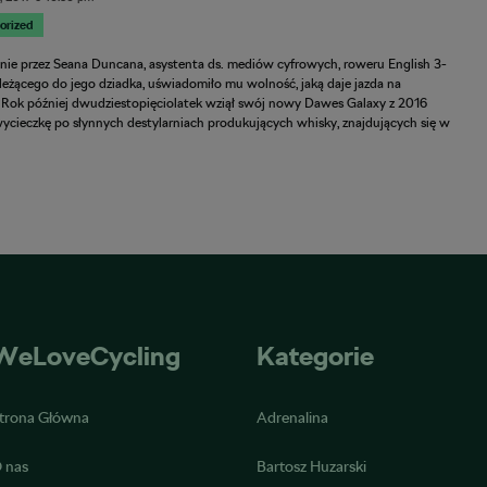
orized
ie przez Seana Duncana, asystenta ds. mediów cyfrowych, roweru English 3-
leżącego do jego dziadka, uświadomiło mu wolność, jaką daje jazda na
 Rok później dwudziestopięciolatek wziął swój nowy Dawes Galaxy z 2016
wycieczkę po słynnych destylarniach produkujących whisky, znajdujących się w
WeLoveCycling
Kategorie
trona Główna
Adrenalina
 nas
Bartosz Huzarski