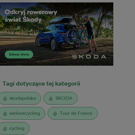
Tagi dotyczące tej kategorii
skodapolska
SKODA
welovecycling
Tour de France
cycling