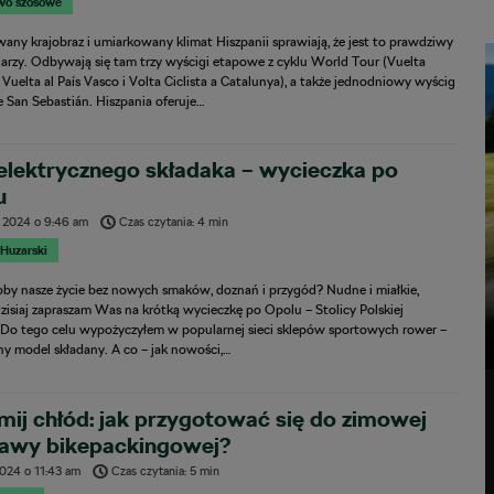
wo szosowe
any krajobraz i umiarkowany klimat Hiszpanii sprawiają, że jest to prawdziwy
olarzy. Odbywają się tam trzy wyścigi etapowe z cyklu World Tour (Vuelta
 Vuelta al País Vasco i Volta Ciclista a Catalunya), a także jednodniowy wyścig
e San Sebastián. Hiszpania oferuje…
elektrycznego składaka – wycieczka po
u
, 2024
o
9:46 am
Czas czytania: 4 min
 Huzarski
łoby nasze życie bez nowych smaków, doznań i przygód? Nudne i miałkie,
zisiaj zapraszam Was na krótką wycieczkę po Opolu – Stolicy Polskiej
. Do tego celu wypożyczyłem w popularnej sieci sklepów sportowych rower –
ny model składany. A co – jak nowości,…
mij chłód: jak przygotować się do zimowej
awy bikepackingowej?
2024
o
11:43 am
Czas czytania: 5 min