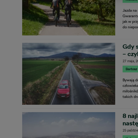
Jazda na
Gwarantu
jak w pr
do niepo
Gdy 
– czy
wygo
27 maja, 
Bartosz
Bywają d
człowieka
miłośnik
takich dn
8 naj
nast
25 paździ