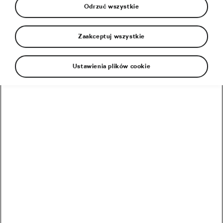
Odrzuć wszystkie
Zaakceptuj wszystkie
Ustawienia plików cookie
Jak amerykański sen… Tak się wchodzi do historii
kolarstwa!
– To jest jak sen – nie kryje Sepp Kuss, który wygrał
klasyfikację generalną 78. Vuelta a España. W
szampanie pływa jednak cała ekipa Jumbo Visma, bo