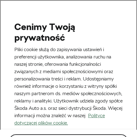
Cenimy Twoją
Vuelta a Espana
prywatność
Koniec Vuleta a Espana, a co
Pliki cookie służą do zapisywania ustawień i
za tym idzie – grand tourów
preferencji użytkownika, analizowania ruchu na
naszej stronie, oferowania funkcjonalności
w tym sezonie
związanych z mediami społecznościowymi oraz
personalizowania treści i reklam. Udostępniamy
Autor:
Piotr Nowik
18 września, 2023
o
2:06 pm
również informacje o korzystaniu z witryny spółki
Czas czytania: 4 min
naszym partnerom ds. mediów społecznościowych,
reklamy i analityki. Użytkownik udziela zgody spółce
Škoda Auto a.s. oraz sieci dystrybucji Škoda. Więcej
informacji można znaleźć w naszej
Polityce
dotyczącej plików cookie.