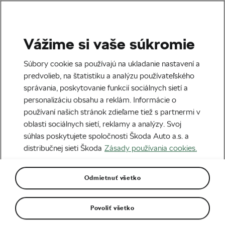
Vážime si vaše súkromie
Bezpečnosť
Súbory cookie sa používajú na ukladanie nastavení a
Prilba ako základ ochrany
predvolieb, na štatistiku a analýzu používateľského
správania, poskytovanie funkcií sociálnych sietí a
Napísal
We Love Cycling
29. 09. 2017
o
13:20
personalizáciu obsahu a reklám. Informácie o
používaní našich stránok zdieľame tiež s partnermi v
oblasti sociálnych sietí, reklamy a analýzy. Svoj
súhlas poskytujete spoločnosti Škoda Auto a.s. a
distribučnej sieti Škoda
Zásady používania cookies.
Odmietnuť všetko
Povoliť všetko