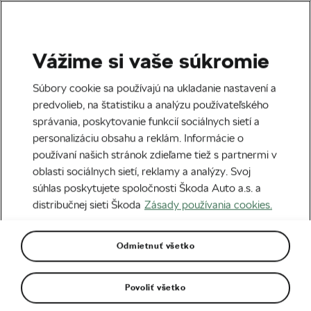
Vážime si vaše súkromie
Cestná cyklistika
Súbory cookie sa používajú na ukladanie nastavení a
Tour de France –
predvolieb, na štatistiku a analýzu používateľského
správania, poskytovanie funkcií sociálnych sietí a
dramatický druhý týždeň
personalizáciu obsahu a reklám. Informácie o
používaní našich stránok zdieľame tiež s partnermi v
Napísal
Martin Imrich
17. 07. 2017
o
16:05
oblasti sociálnych sietí, reklamy a analýzy. Svoj
súhlas poskytujete spoločnosti Škoda Auto a.s. a
distribučnej sieti Škoda
Zásady používania cookies.
Odmietnuť všetko
Povoliť všetko