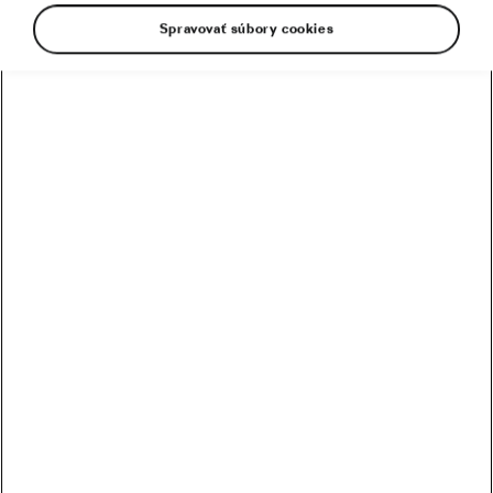
Spravovať súbory cookies
Slávne etapové podujatie má za sebou druhý
týždeň, ktorý priniesol dominanciu Marcela
Kittela v šprinte, vydarené úniky a hlavne
napínavé súboje o žltý dres.
7. etapa (Troyes > Nuits-St-
Georges) – 213 km
V poradí siedma etapa priniesla očakávaný duel
šprintérov, kde bol prekvapivo najsilnejším
protivníkom Marcela Kittela – Nór Edvald Boasson