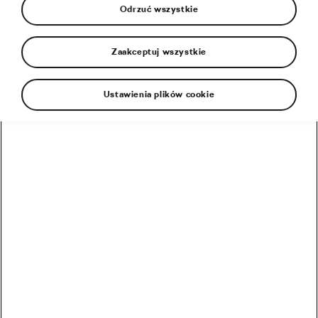
Odrzuć wszystkie
Zaakceptuj wszystkie
Ustawienia plików cookie
Dlaczego jeździmy na rowerze? Niektórzy starają
się schudnąć albo utrzymać formę, inni trenują po
to, by wygrywać wyścigi. A gdyby tak wybrać się
na rower po prostu… dla przyjemności? Badania
sugerują, że jednym z kluczowych kryteriów przy
wyborze dyscypliny sportowej powinna być