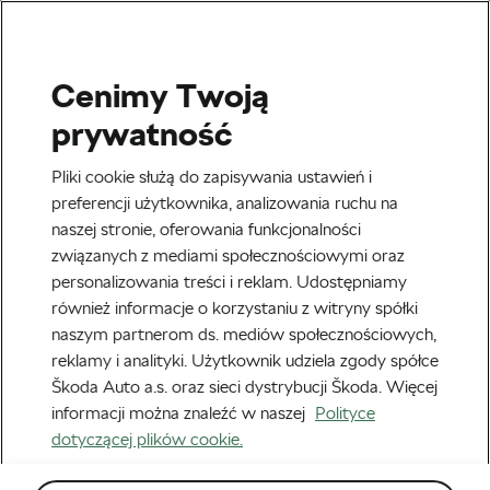
Cenimy Twoją
Zdrowie i Trening
prywatność
Dlaczego to takie ważne,
Pliki cookie służą do zapisywania ustawień i
żeby sport sprawiał nam
preferencji użytkownika, analizowania ruchu na
naszej stronie, oferowania funkcjonalności
radość?
związanych z mediami społecznościowymi oraz
personalizowania treści i reklam. Udostępniamy
Autor:
Jiri Kaloc
29 listopada, 2024
o
2:17 pm
również informacje o korzystaniu z witryny spółki
Czas czytania: 3 min
naszym partnerom ds. mediów społecznościowych,
reklamy i analityki. Użytkownik udziela zgody spółce
Škoda Auto a.s. oraz sieci dystrybucji Škoda. Więcej
informacji można znaleźć w naszej
Polityce
dotyczącej plików cookie.