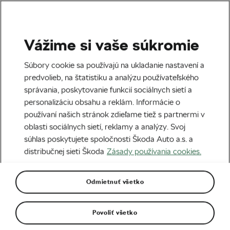
Vážime si vaše súkromie
Cestná cyklistika
Súbory cookie sa používajú na ukladanie nastavení a
Kráľ je mŕtvy, nech žije kráľ?
predvolieb, na štatistiku a analýzu používateľského
správania, poskytovanie funkcií sociálnych sietí a
Napísal
We Love Cycling
08. 07. 2017
o
11:44
personalizáciu obsahu a reklám. Informácie o
používaní našich stránok zdieľame tiež s partnermi v
oblasti sociálnych sietí, reklamy a analýzy. Svoj
súhlas poskytujete spoločnosti Škoda Auto a.s. a
distribučnej sieti Škoda
Zásady používania cookies.
Odmietnuť všetko
Povoliť všetko