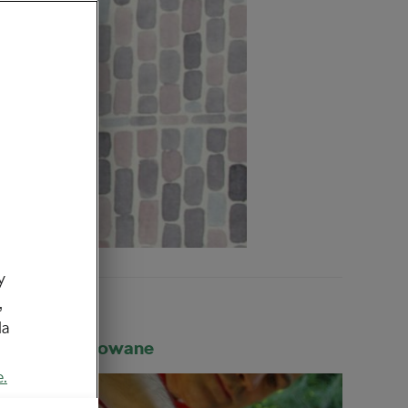
y
,
da
Rekomendowane
e.