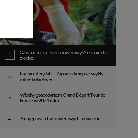
Czas rozpocząć sezon rowerowy! Ale zanim to
zrobisz…
Raz na cztery lata… Zapowiada się niezwykły
rok w kolarstwie
Włochy gospodarzem Grand Départ Tour de
France w 2024 roku
5 najlepszych tras rowerowych na świecie