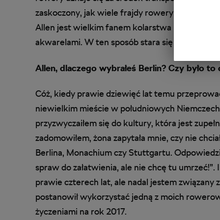
zaskoczony, jak wiele frajdy rowery zapewniają
Allen jest wielkim fanem kolarstwa i oprócz j
akwarelami. W ten sposób stara się pokazać ws
Allen, dlaczego wybrałeś Berlin? Czy było to
Cóż, kiedy prawie dziewięć lat temu przeprowa
niewielkim mieście w południowych Niemczech
przyzwyczaiłem się do kultury, która jest zupeł
zadomowiłem, żona zapytała mnie, czy nie chcia
Berlina, Monachium czy Stuttgartu. Odpowiedzia
spraw do załatwienia, ale nie chcę tu umrzeć!”. 
prawie czterech lat, ale nadal jestem związany
postanowił wykorzystać jedną z moich rowerowyc
życzeniami na rok 2017.