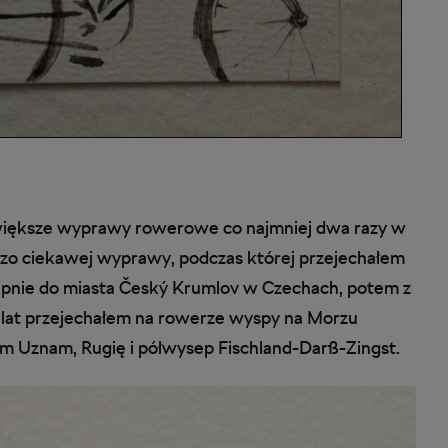
 większe wyprawy rowerowe co najmniej dwa razy w
dzo ciekawej wyprawy, podczas której przejechałem
tępnie do miasta Český Krumlov w Czechach, potem z
 lat przejechałem na rowerze wyspy na Morzu
m Uznam, Rugię i półwysep Fischland-Darß-Zingst.