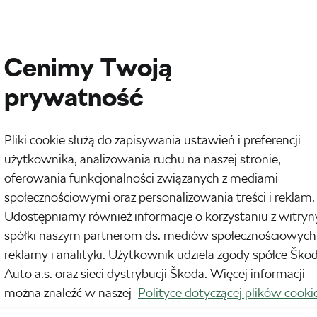
Cenimy Twoją
prywatność
Pliki cookie służą do zapisywania ustawień i preferencji
użytkownika, analizowania ruchu na naszej stronie,
oferowania funkcjonalności związanych z mediami
społecznościowymi oraz personalizowania treści i reklam.
Udostępniamy również informacje o korzystaniu z witryn
spółki naszym partnerom ds. mediów społecznościowych
tor i gawędziarz, który postanowił przeprowadzić się z
reklamy i analityki. Użytkownik udziela zgody spółce Ško
ństwowego Instytutu Wzornictwa w Ahmadabadzie
Auto a.s. oraz sieci dystrybucji Škoda. Więcej informacji
można znaleźć w naszej
Polityce dotyczącej plików cooki
i o rowerze) jeszcze w dzieciństwie. W Indiach
ch i kiedy Allen przyjechał do Europy, był