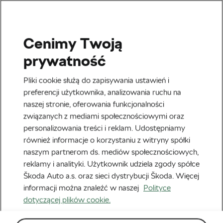
Cenimy Twoją
uncategorized
prywatność
Bezpieczeństwo przede
Pliki cookie służą do zapisywania ustawień i
wszystkim, czyli jak chronić
preferencji użytkownika, analizowania ruchu na
naszej stronie, oferowania funkcjonalności
siebie i swój rower
związanych z mediami społecznościowymi oraz
personalizowania treści i reklam. Udostępniamy
Autor:
Škoda We Love Cycling
7 kwietnia, 2014
o
1:31 pm
również informacje o korzystaniu z witryny spółki
naszym partnerom ds. mediów społecznościowych,
reklamy i analityki. Użytkownik udziela zgody spółce
Škoda Auto a.s. oraz sieci dystrybucji Škoda. Więcej
informacji można znaleźć w naszej
Polityce
dotyczącej plików cookie.