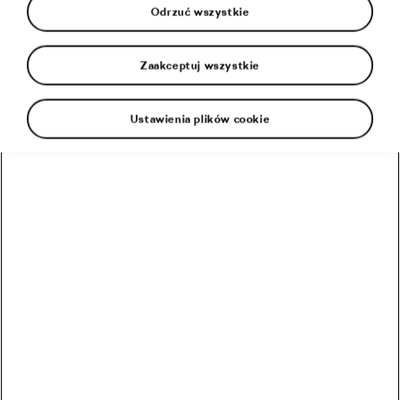
Odrzuć wszystkie
Zaakceptuj wszystkie
Ustawienia plików cookie
Jazda na rowerze może być niebezpieczna. Nie
trzeba się jej jednak bać, ale warto przestrzegać
czterech zasad, które ochronią ciebie i twój
rower.
To nie poszło zgodnie z planem. (Źródło: